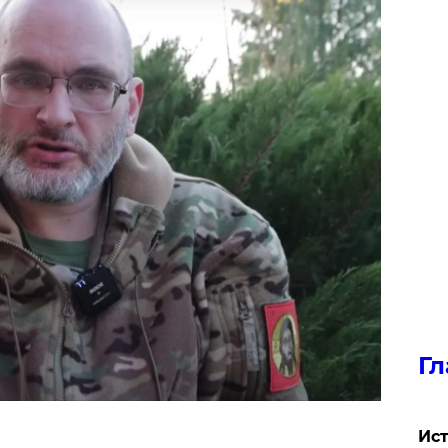
Гл
Ист