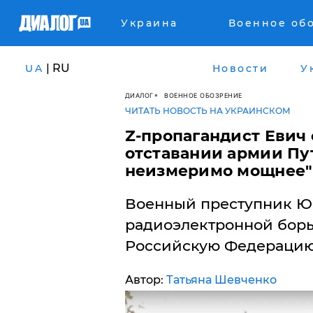
Украина
Военное об
| RU
UA
Новости
У
ДИАЛОГ
ВОЕННОЕ ОБОЗРЕНИЕ
ЧИТАТЬ НОВОСТЬ НА УКРАИНСКОМ
​Z-пропагандист Евич
отставании армии Пу
неизмеримо мощнее"
Военный преступник Юр
радиоэлектронной борь
Российскую Федерацию
Автор:
Татьяна Шевченко