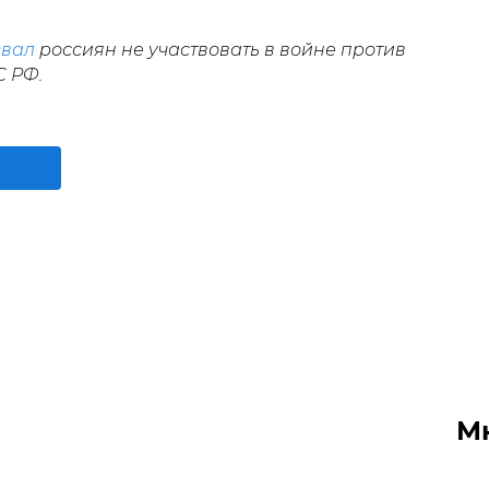
звал
россиян не участвовать в войне против
 РФ.
М