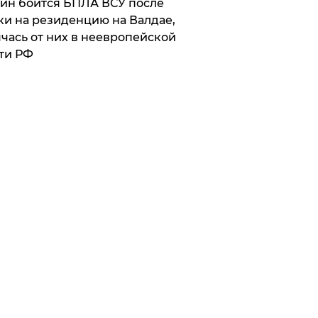
ин боится БПЛА ВСУ после
ки на резиденцию на Валдае,
чась от них в неевропейской
ти РФ