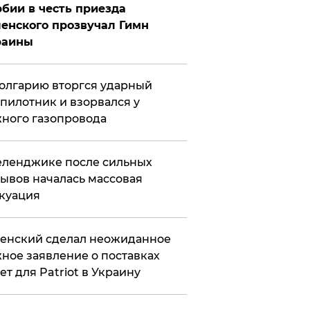
бии в честь приезда
енского прозвучал Гимн
раины
олгарию вторгся ударный
пилотник и взорвался у
ного газопровода
еленджике после сильных
ывов началась массовая
куация
енский сделал неожиданное
ное заявление о поставках
ет для Patriot в Украину