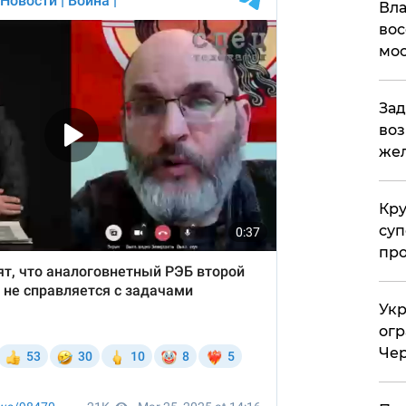
Вла
вос
мос
Зад
воз
жел
Кр
суп
про
Укр
огр
Чер