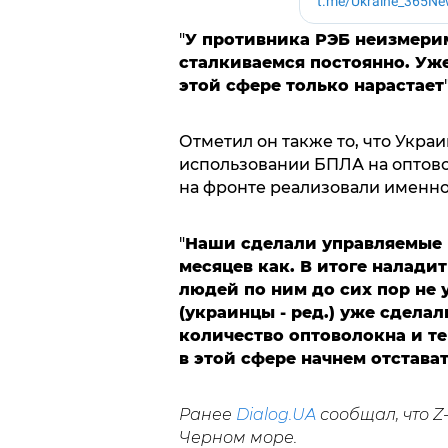
"
У противника РЭБ неизмерим
сталкиваемся постоянно. Уже
этой сфере только нарастает
Отметил он также то, что Укра
использовании БПЛА на оптовол
на фронте реализовали именно
"
Наши сделали управляемые 
месяцев как. В итоге налади
людей по ним до сих пор не у
(украинцы - ред.) уже сдела
количество оптоволокна и те
в этой сфере начнем отстава
Ранее
Dialog.UA
сообщал, что Z
Черном море.