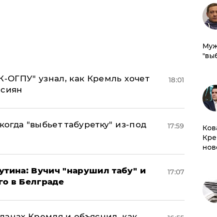
Муж
"вы
К-ОГПУ" узнал, как Кремль хочет
18:01
ссиян
когда "выбьет табуретку" из-под
17:59
Ков
Кре
нов
утина: Вучич "нарушил табу" и
17:07
го в Белграде
ланах Кремля и объяснил, как