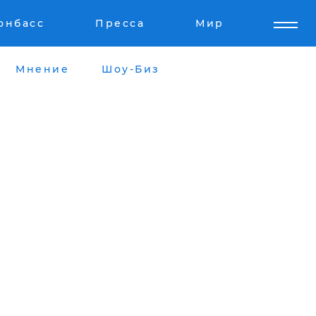
онбасс
Пресса
Мир
Мнение
Шоу-Биз