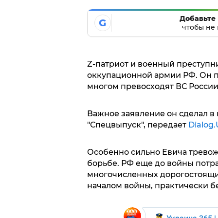
Добавьте 
G
чтобы не 
Z-патриот и военный преступ
оккупационной армии РФ. Он п
многом превосходят ВС России
Важное заявление он сделал в
"Спецвыпуск", передает
Dialog
Особенно сильно Евича тревож
борьбе. РФ еще до войны потра
многочисленных дорогостоящих
началом войны, практически б