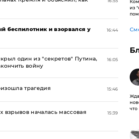
16:55
Ком
из 
пом
ый беспилотник и взорвался у
См
16:44
Б
крыл один из "секретов" Путина,
16:05
акончить войну
оизошла трагедия
15:46
Жда
нов
что
х взрывов началась массовая
15:39