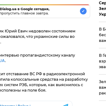
Сер
Зел
Dialog.ua в Google сегодня,
✓
пропустить главное завтра.
Ук
В Б
ник Юрий Евич недоволен состоянием
бес
ожаловался, что украинские силы во
важ
.
 интервью пропагандистскому каналу
В Г
.UA
.
взр
эва
ит отставание ВС РФ в радиоэлектронной
тила колоссальные средства на разработку
Зел
 систем РЭБ, которые, как выяснилось с
важ
есполезны на поле боя.
рак