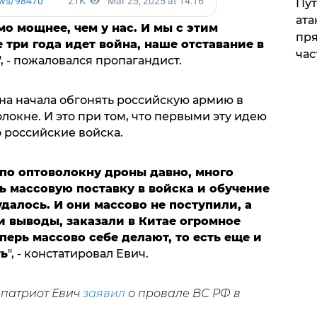
Пут
ата
о мощнее, чем у нас. И мы с этим
пря
 три года идет война, наше отставание в
час
", - пожаловался пропагандист.
ина начала обгонять российскую армию в
окне. И это при том, что первыми эту идею
 российские войска.
по оптоволокну дроны давно, много
ть массовую поставку в войска и обучение
далось. И они массово не поступили, а
ли выводы, заказали в Китае огромное
перь массово себе делают, то есть еще и
ть
", - констатировал Евич.
-патриот Евич
заявил
о провале ВС РФ в