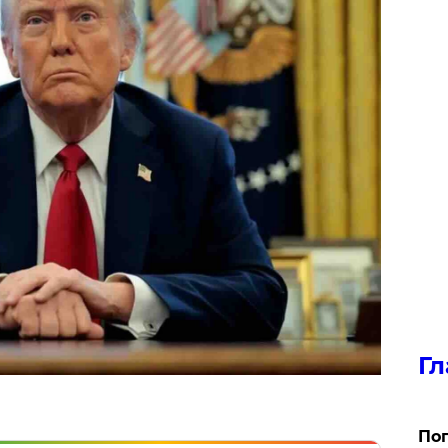
Гл
Поп