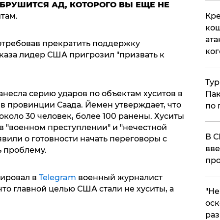
ОБРУШИТСЯ АД, КОТОРОГО ВЫ ЕЩЕ НЕ
Кре
итам.
кош
ата
потребовав прекратить поддержку
ког
тказа лидер США пригрозил "призвать к
Тур
несла серию ударов по объектам хуситов в
Пак
е в провинции Саада. Йемен утверждает, что
по 
 около 30 человек, более 100 ранены. Хуситы
 "военном преступлении" и "нечестной
В С
аявили о готовности начать переговоры с
вве
ь проблему.
про
ировал в
Telegram
военный журналист
что главной целью США стали не хуситы, а
​"Н
оск
раз