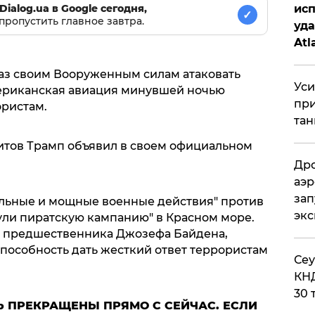
исп
Dialog.ua в Google сегодня,
✓
пропустить главное завтра.
уда
Atl
би
аз своим Вооруженным силам атаковать
Уси
мериканская авиация минувшей ночью
при
ористам.
тан
итов Трамп объявил в своем официальном
Дро
аэр
зап
ьные и мощные военные действия" против
эк
рнули пиратскую кампанию" в Красном море.
о предшественника Джозефа Байдена,
еспособность дать жесткий ответ террористам
​Се
КНД
30 
 ПРЕКРАЩЕНЫ ПРЯМО С СЕЙЧАС. ЕСЛИ