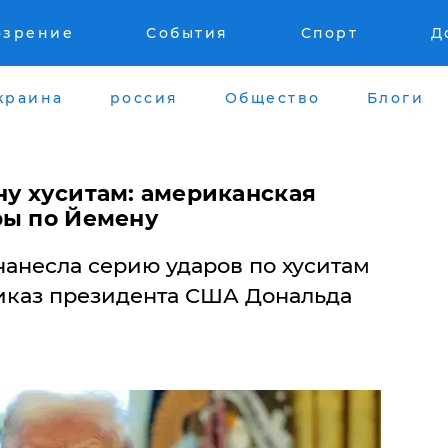
озрение
События
Спорт
Д
краина
россия
Общество
Блоги
ну хуситам: американская
ры по Йемену
анесла серию ударов по хуситам
иказ президента США Дональда