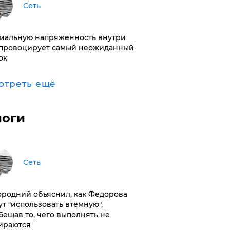
Сеть
иальную напряженность внутри
провоцирует самый неожиданный
ок
отреть ещё
логи
Сеть
ородний объяснил, как Федорова
ут "использовать втемную",
бещав то, чего выполнять не
ираются