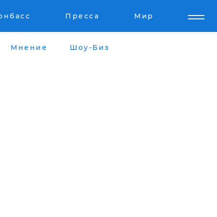
онбасс
Пресса
Мир
Мнение
Шоу-Биз