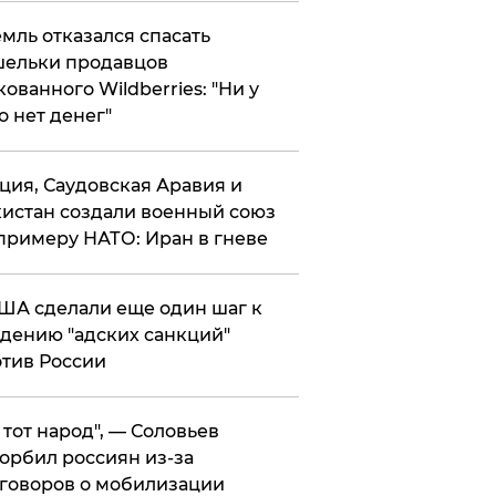
мль отказался спасать
ельки продавцов
кованного Wildberries: "Ни у
о нет денег"
ция, Саудовская Аравия и
истан создали военный союз
примеру НАТО: Иран в гневе
ША сделали еще один шаг к
дению "адских санкций"
тив России
е тот народ", — Соловьев
орбил россиян из-за
говоров о мобилизации