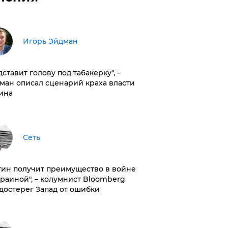
Игорь Эйдман
дставит голову под табакерку", –
ман описал сценарий краха власти
ина
Сеть
тин получит преимущество в войне
краиной", – колумнист Bloomberg
достерег Запад от ошибки