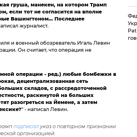
рская груша, манекен, на котором Трамп
ом, если тот не согласится на вполне
Фед
ные Вашингтоном… Последнее
Укр
 написал журналист.
Pat
гов
иля и военный обозреватель Игаль Левин
рации. Он считает, что операция не
земной операции - ред.) любые бомбежки в
окая, децентрализованная сеть
больших складов, с рассредоточенной
естности, раскинутой на больших
ят разогреться на Йемене, а затем
ексике?
" - написал Левин.
Трамп
подписал
указ о повторном признании
ческой организацией.