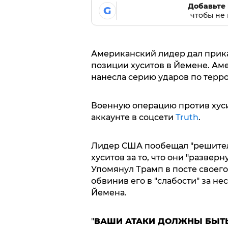
Добавьте 
G
чтобы не 
Американский лидер дал прик
позиции хуситов в Йемене. А
нанесла серию ударов по терр
Военную операцию против хус
аккаунте в соцсети
Truth
.
Лидер США пообещал "решител
хуситов за то, что они "разве
Упомянул Трамп в посте своег
обвинив его в "слабости" за н
Йемена.
"
ВАШИ АТАКИ ДОЛЖНЫ БЫТЬ