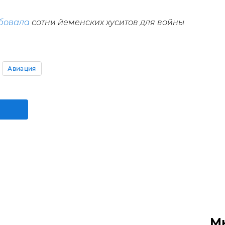
бовала
сотни йеменских хуситов для войны
Авиация
М