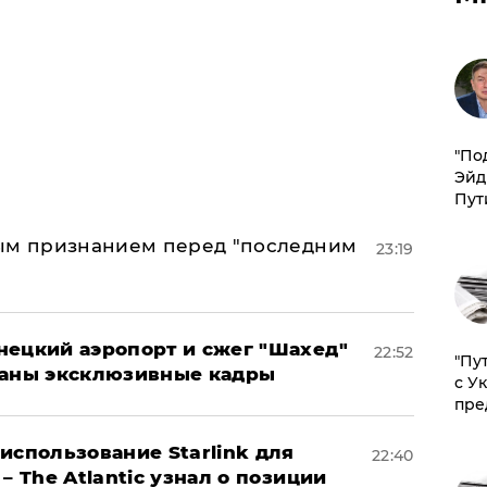
​"По
Эйд
Пут
ным признанием перед "последним
23:19
нецкий аэропорт и сжег "Шахед"
22:52
"Пу
ваны эксклюзивные кадры
с У
пре
использование Starlink для
22:40
– The Atlantic узнал о позиции