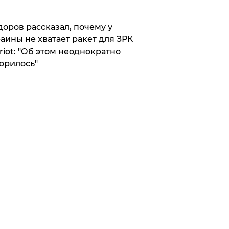
оров рассказал, почему у
аины не хватает ракет для ЗРК
riot: "Об этом неоднократно
орилось"