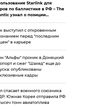
ользование Starlink для
ров по баллистике в РФ – The
antic узнал о позиции
знесмена
к выступил с откровенным
знанием перед "последним
цем" в карьере
н "Альфы" проник в Донецкий
опорт и сжег "Шахед" еще до
уска: опубликованы
склюзивные кадры
ул спасает военного союзника
Р: Южная Корея отправила РФ
тысяч тонн авиатоплива