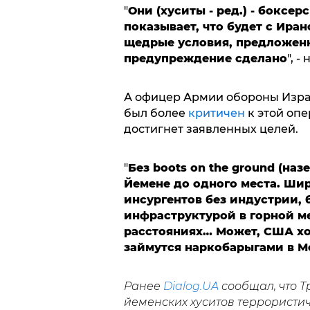
"
Они (хуситы - ред.) - боксе
показывает, что будет с Иран
щедрые условия, предложен
предупреждение сделано
", -
А офицер Армии обороны Изра
был более
критичен
к этой опе
достигнет заявленных целей.
"
Без boots on the ground (на
Йемене до одного места. Шир
инсургентов без индустрии, 
инфраструктурой в горной м
расстояниях… Может, США хот
займутся наркобарыгами в М
Ранее
Dialog.UA
сообщал, что 
йеменских хуситов террористи