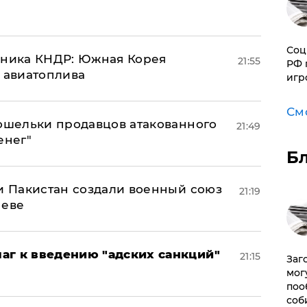
Соц
юзника КНДР: Южная Корея
21:55
РФ 
н авиатоплива
игр
См
кошельки продавцов атакованного
21:49
енег"
Б
 и Пакистан создали военный союз
21:19
неве
аг к введению "адских санкций"
21:15
Заг
мог
поо
соб