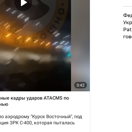
Фед
Укр
Pat
гов