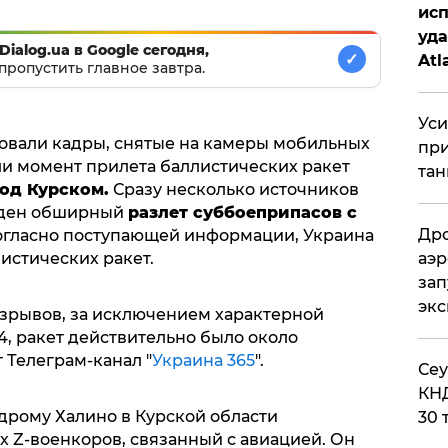
исп
уда
Dialog.ua в Google сегодня,
✓
Atl
пропустить главное завтра.
би
Уси
овали кадры, снятые на камеры мобильных
при
ли момент прилета баллистических ракет
тан
од Курском.
Сразу несколько источников
виден обширный
разлет суббоеприпасов с
Дро
огласно поступающей информации, Украина
аэр
истических ракет.
зап
эк
взрывов, за исключением характерной
, ракет действительно было около
 Телеграм-канал "
Украина 365
".
​Се
КНД
дрому Халино в Курской области
30 
х Z-военкоров, связанный с авиацией. Он