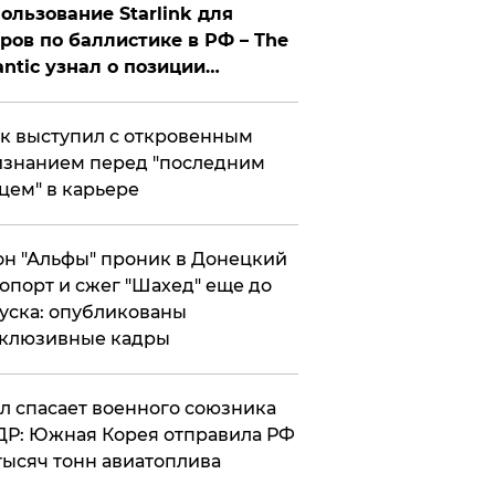
ользование Starlink для
ров по баллистике в РФ – The
antic узнал о позиции
знесмена
к выступил с откровенным
знанием перед "последним
цем" в карьере
н "Альфы" проник в Донецкий
опорт и сжег "Шахед" еще до
уска: опубликованы
склюзивные кадры
ул спасает военного союзника
Р: Южная Корея отправила РФ
тысяч тонн авиатоплива