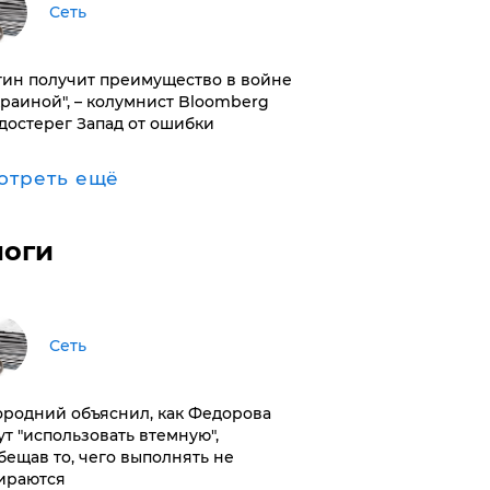
Сеть
тин получит преимущество в войне
краиной", – колумнист Bloomberg
достерег Запад от ошибки
отреть ещё
логи
Сеть
ородний объяснил, как Федорова
ут "использовать втемную",
бещав то, чего выполнять не
ираются