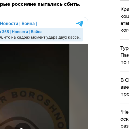
орые россияне пытались сбить.
Кре
кош
ата
ког
Тур
Пак
по 
В С
вве
про
​"Н
оск
раз