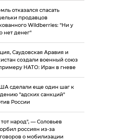
мль отказался спасать
ельки продавцов
кованного Wildberries: "Ни у
о нет денег"
ция, Саудовская Аравия и
истан создали военный союз
примеру НАТО: Иран в гневе
ША сделали еще один шаг к
дению "адских санкций"
тив России
е тот народ", — Соловьев
орбил россиян из-за
говоров о мобилизации