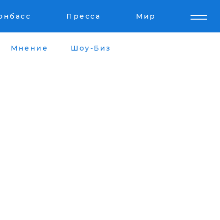
онбасс
Пресса
Мир
Мнение
Шоу-Биз