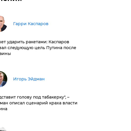
Гарри Каспаров
ет ударить ракетами: Каспаров
вал следующую цель Путина после
аины
Игорь Эйдман
дставит голову под табакерку", –
ман описал сценарий краха власти
ина