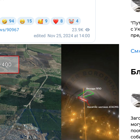
"Пу
с У
пре
См
Б
Заг
мог
поо
соб