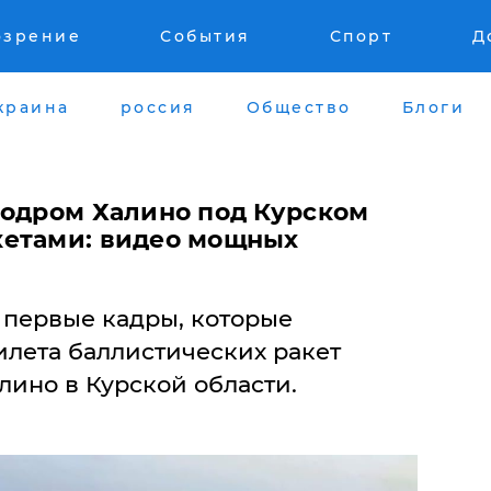
озрение
События
Спорт
Д
краина
россия
Общество
Блоги
родром Халино под Курском
кетами: видео мощных
 первые кадры, которые
илета баллистических ракет
лино в Курской области.