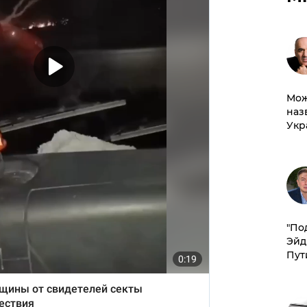
Мож
наз
Укр
​"По
Эйд
Пут