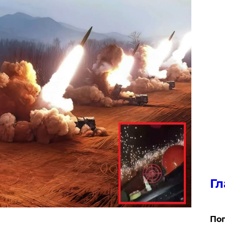
Гл
Поп