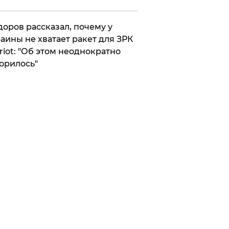
оров рассказал, почему у
аины не хватает ракет для ЗРК
riot: "Об этом неоднократно
орилось"