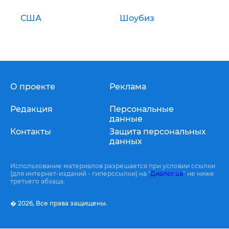
США
Шоубиз
О проекте
Реклама
Редакция
Персональные
данные
Контакты
Защита персональных
данных
Использование материалов разрешается при условии ссылки
(для интернет-изданий - гиперссылки) на "
Диалог.ua
" не ниже
третьего абзаца.
� 2026,
Все права защищены.