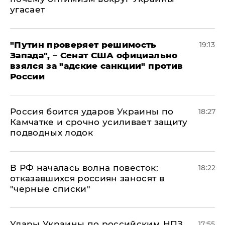
угасает
"Путин проверяет решимость
19:13
Запада", – Сенат США официально
взялся за "адские санкции" против
России
Россия боится ударов Украины по
18:27
Камчатке и срочно усиливает защиту
подводных лодок
​В РФ началась волна повесток:
18:22
отказавшихся россиян заносят в
"черные списки"
Удары Украины по российским НПЗ
17:55