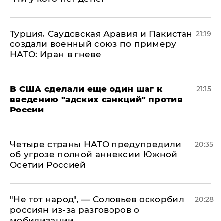
Турция, Саудовская Аравия и Пакистан
21:19
создали военный союз по примеру
НАТО: Иран в гневе
В США сделали еще один шаг к
21:15
введению "адских санкций" против
России
Четыре страны НАТО предупредили
20:35
об угрозе полной аннексии Южной
Осетии Россией
​"Не тот народ", — Соловьев оскорбил
20:28
россиян из-за разговоров о
мобилизации