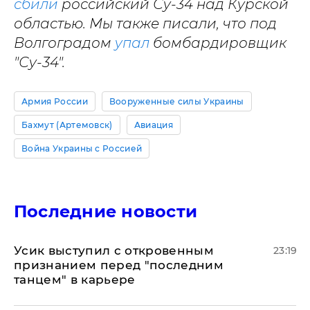
сбили
российский Су-34 над Курской
областью.
Мы также писали, что под
Волгоградом
упал
бомбардировщик
"Су-34".
Армия России
Вооруженные силы Украины
Бахмут (Артемовск)
Авиация
Война Украины с Россией
Последние новости
Усик выступил с откровенным
23:19
признанием перед "последним
танцем" в карьере