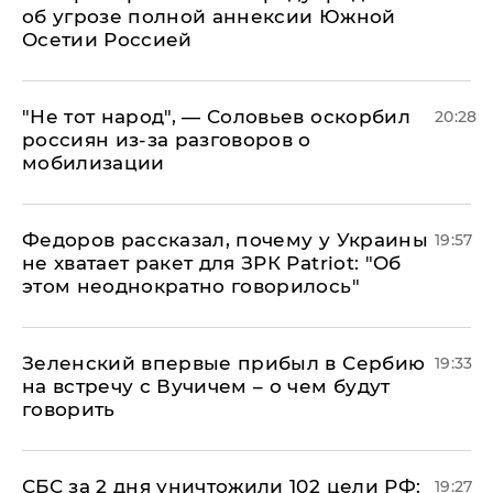
об угрозе полной аннексии Южной
Осетии Россией
​"Не тот народ", — Соловьев оскорбил
20:28
россиян из-за разговоров о
мобилизации
Федоров рассказал, почему у Украины
19:57
не хватает ракет для ЗРК Patriot: "Об
этом неоднократно говорилось"
Зеленский впервые прибыл в Сербию
19:33
на встречу с Вучичем – о чем будут
говорить
СБС за 2 дня уничтожили 102 цели РФ:
19:27