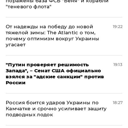
поражены база ФСБ "Беня" и корабли
"теневого флота"
От надежды на победу до новой
19:22
тяжелой зимы: The Atlantic о том,
почему оптимизм вокруг Украины
угасает
"Путин проверяет решимость
19:13
Запада", – Сенат США официально
взялся за "адские санкции" против
России
Россия боится ударов Украины по
18:27
Камчатке и срочно усиливает защиту
подводных лодок