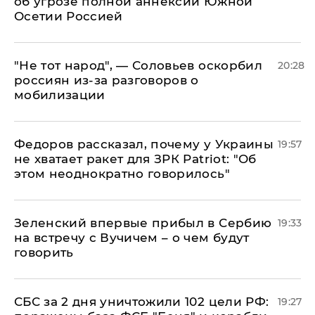
об угрозе полной аннексии Южной
Осетии Россией
​"Не тот народ", — Соловьев оскорбил
20:28
россиян из-за разговоров о
мобилизации
Федоров рассказал, почему у Украины
19:57
не хватает ракет для ЗРК Patriot: "Об
этом неоднократно говорилось"
Зеленский впервые прибыл в Сербию
19:33
на встречу с Вучичем – о чем будут
говорить
СБС за 2 дня уничтожили 102 цели РФ:
19:27