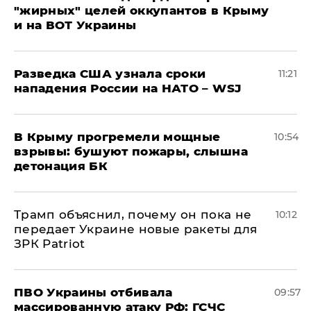
"жирных" целей оккупантов в Крыму
и на ВОТ Украины
Разведка США узнала сроки
11:21
нападения России на НАТО – WSJ
В Крыму прогремели мощные
10:54
взрывы: бушуют пожары, слышна
детонация БК
Трамп объяснил, почему он пока не
10:12
передает Украине новые ракеты для
ЗРК Patriot
ПВО Украины отбивала
09:57
массированную атаку РФ: ГСЧС