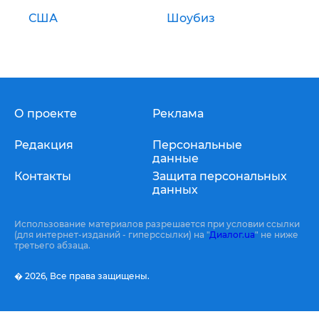
США
Шоубиз
О проекте
Реклама
Редакция
Персональные
данные
Контакты
Защита персональных
данных
Использование материалов разрешается при условии ссылки
(для интернет-изданий - гиперссылки) на "
Диалог.ua
" не ниже
третьего абзаца.
� 2026,
Все права защищены.