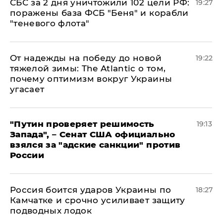
СБС за 2 дня уничтожили 102 цели РФ:
19:27
поражены база ФСБ "Беня" и корабли
"теневого флота"
От надежды на победу до новой
19:22
тяжелой зимы: The Atlantic о том,
почему оптимизм вокруг Украины
угасает
"Путин проверяет решимость
19:13
Запада", – Сенат США официально
взялся за "адские санкции" против
России
Россия боится ударов Украины по
18:27
Камчатке и срочно усиливает защиту
подводных лодок