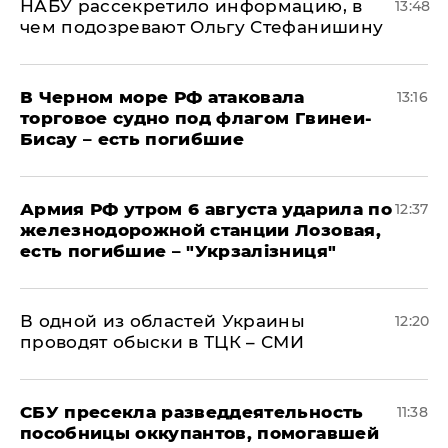
НАБУ рассекретило информацию, в
13:48
чем подозревают Ольгу Стефанишину
В Черном море РФ атаковала
13:16
торговое судно под флагом Гвинеи-
Бисау – есть погибшие
Армия РФ утром 6 августа ударила по
12:37
железнодорожной станции Лозовая,
есть погибшие – "Укрзалізниця"
В одной из областей Украины
12:20
проводят обыски в ТЦК – СМИ
СБУ пресекла разведдеятельность
11:38
пособницы оккупантов, помогавшей