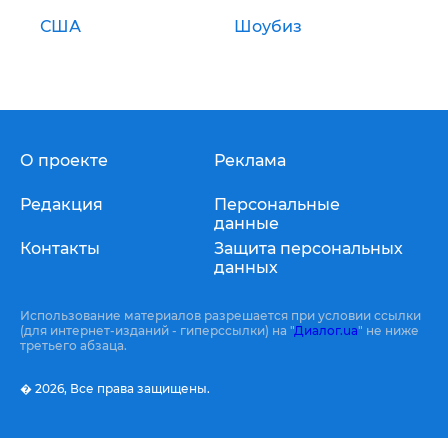
США
Шоубиз
О проекте
Реклама
Редакция
Персональные
данные
Контакты
Защита персональных
данных
Использование материалов разрешается при условии ссылки
(для интернет-изданий - гиперссылки) на "
Диалог.ua
" не ниже
третьего абзаца.
� 2026,
Все права защищены.