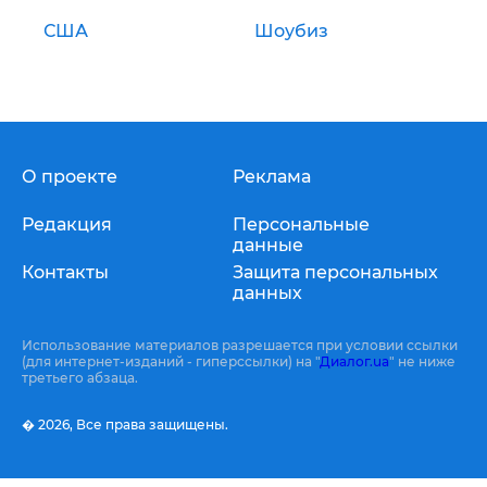
США
Шоубиз
О проекте
Реклама
Редакция
Персональные
данные
Контакты
Защита персональных
данных
Использование материалов разрешается при условии ссылки
(для интернет-изданий - гиперссылки) на "
Диалог.ua
" не ниже
третьего абзаца.
� 2026,
Все права защищены.