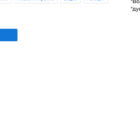
"Во
"ду