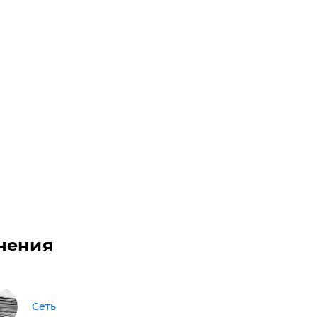
нения
Сеть