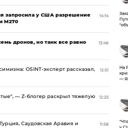
Зак
ция запросила у США разрешение
14:14
Пут
и M270
"об
семь дронов, но танк все равно
13:46
На 
симизма: OSINT-эксперт рассказал,
12:51
кри
— Я
стые", — Z-блогер раскрыл тяжелую
12:25
​"Ч
 Турция, Саудовская Аравия и
11:58
у С