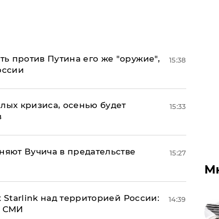
ь против Путина его же "оружие",
15:38
оссии
лых кризиса, осенью будет
15:33
в
няют Вучича в предательстве
15:27
М
 Starlink над территорией России:
14:39
- СМИ