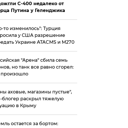
ожгли С-400 недалеко от
рца Путина у Геленджика
то-то изменилось": Турция
росила у США разрешение
едать Украине ATACMS и M270
ссийская "Арена" сбила семь
нов, но танк все равно сгорел:
 произошло
ены аховые, магазины пустые",
-блогер раскрыл тяжелую
уацию в Крыму
емль остается за бортом: