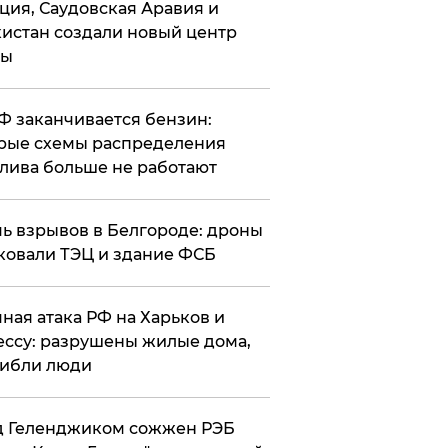
ция, Саудовская Аравия и
истан создали новый центр
лы
РФ заканчивается бензин:
рые схемы распределения
лива больше не работают
чь взрывов в Белгороде: дроны
ковали ТЭЦ и здание ФСБ
чная атака РФ на Харьков и
ссу: разрушены жилые дома,
ибли люди
д Геленджиком сожжен РЭБ