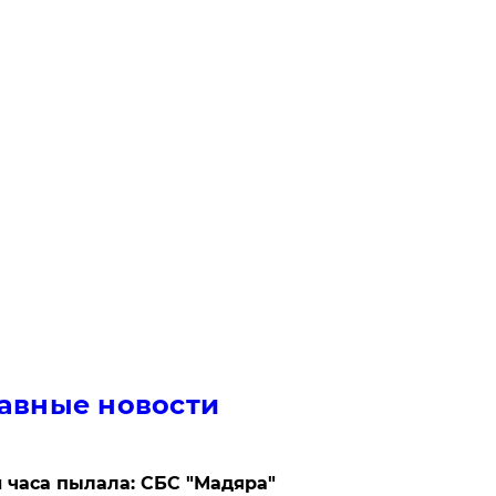
авные новости
 часа пылала: СБС "Мадяра"