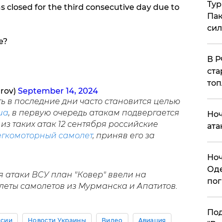
Тур
 closed for the third consecutive day due to
Пак
си
e?
​В 
ста
топ
rov)
September 14, 2024
 в последние дни часто становится целью
ua
, в первую очередь атакам подвергается
​Но
из таких атак 12 сентября российские
ата
егкомоторный самолет
, приняв его за
​Но
Оде
я атаки ВСУ план "Ковер" ввели на
пог
ылеты самолетов из Мурманска и Апатитов.
По
ссии
Новости Украины
Видео
Авиация