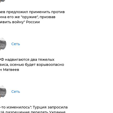
аев предложил применить против
ина его же "оружие", призвав
ъявить войну" России
Сеть
РФ надвигаются два тяжелых
зиса, осенью будет взрывоопасно
н Матвеев
Сеть
то-то изменилось": Турция запросила
ША разрешение передать Украине