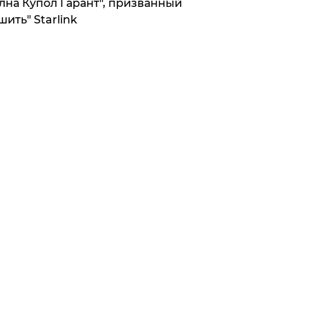
лна Купол Гарант", призванный
шить" Starlink