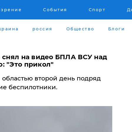
озрение
События
Спорт
Д
краина
россия
Общество
Блоги
 снял на видео БПЛА ВСУ над
: "Это прикол"
 областью второй день подряд
ие беспилотники.