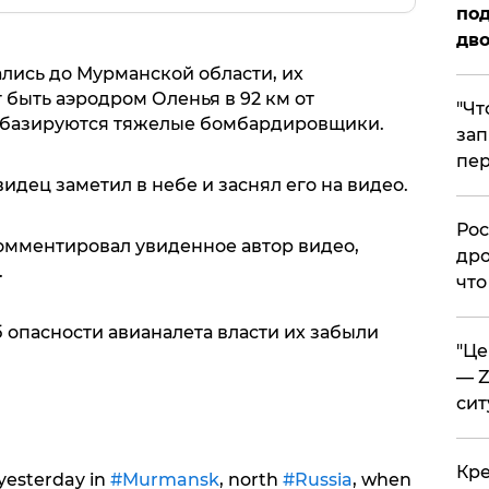
под
дво
лись до Мурманской области, их
быть аэродром Оленья в 92 км от
​"Ч
м базируются тяжелые бомбардировщики.
зап
пер
дец заметил в небе и заснял его на видео.
​Ро
комментировал увиденное автор видео,
дро
.
что
 опасности авианалета власти их забыли
​"Ц
— Z
сит
​Кр
 yesterday in
#Murmansk
, north
#Russia
, when