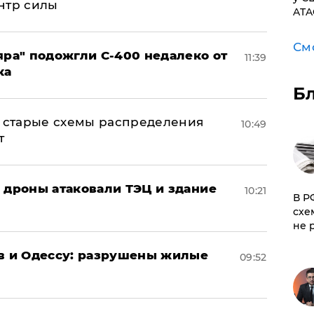
нтр силы
ATA
См
яра" подожгли С-400 недалеко от
11:39
ка
Б
н: старые схемы распределения
10:49
т
: дроны атаковали ТЭЦ и здание
10:21
​В 
схе
не 
ов и Одессу: разрушены жилые
09:52