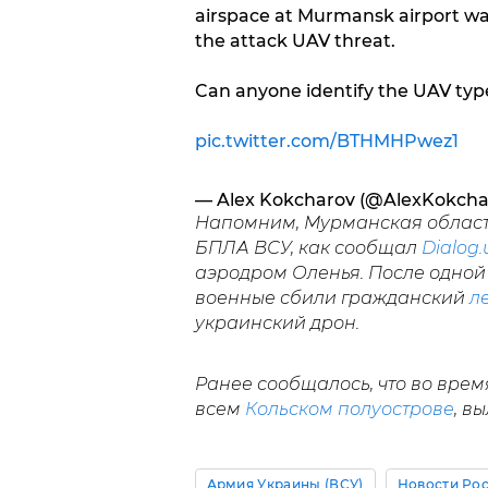
airspace at Murmansk airport was
the attack UAV threat.
Can anyone identify the UAV typ
pic.twitter.com/BTHMHPwez1
— Alex Kokcharov (@AlexKokcha
Напомним, Мурманская область
БПЛА ВСУ, как сообщал
Dialog.
аэродром Оленья. После одной 
военные сбили гражданский
л
украинский дрон.
Ранее сообщалось, что во врем
всем
Кольском полуострове
, в
Армия Украины (ВСУ)
Новости Ро