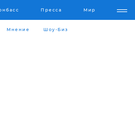
онбасс
Пресса
Мир
Мнение
Шоу-Биз