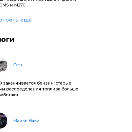
CMS и M270
отреть ещё
логи
Сеть
РФ заканчивается бензин: старые
мы распределения топлива больше
работают
Майкл Наки