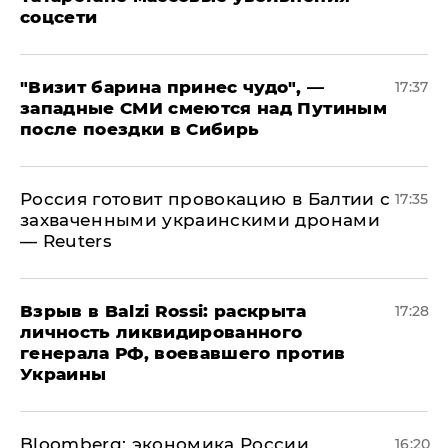
соцсети
"Визит барина принес чудо", —
17:37
западные СМИ смеются над Путиным
после поездки в Сибирь
​Россия готовит провокацию в Балтии с
17:35
захваченными украинскими дронами
— Reuters
​Взрыв в Balzi Rossi: раскрыта
17:28
личность ликвидированного
генерала РФ, воевавшего против
Украины
Bloomberg: экономика России
16:20