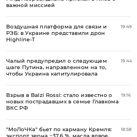
важной миссией
Воздушная платформа для связи и
19:49
РЭБ: в Украине представили дрон
Highline-T
Чалый предупредил о следующем
19:44
шаге Путина, направленном на то,
чтобы Украина капитулировала
Взрыв в Balzi Rossi: стало известно о
19:16
новых пострадавших в семье Главкома
ВКС РФ
​"МоЛоЧКа" бьет по карману Кремля:
18:58
экспорт зерна −37,6 %, масла вдвое,