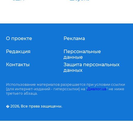
О проекте
Реклама
Редакция
Персональные
данные
Контакты
Защита персональных
данных
Использование материалов разрешается при условии ссылки
(для интернет-изданий - гиперссылки) на "
Диалог.ua
" не ниже
третьего абзаца.
� 2026,
Все права защищены.