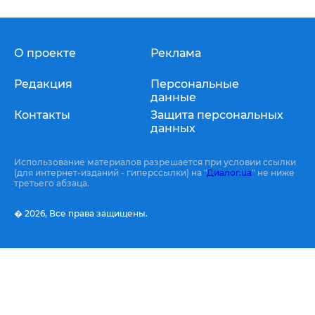
О проекте
Реклама
Редакция
Персональные
данные
Контакты
Защита персональных
данных
Использование материалов разрешается при условии ссылки
(для интернет-изданий - гиперссылки) на "
Диалог.ua
" не ниже
третьего абзаца.
� 2026,
Все права защищены.