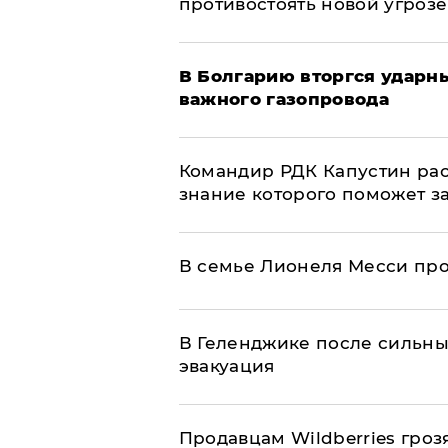
противостоять новой угрозе
В Болгарию вторгся ударн
важного газопровода
Командир РДК Капустин рас
знание которого поможет з
В семье Лионеля Месси пр
В Геленджике после сильны
эвакуация
Продавцам Wildberries гроз