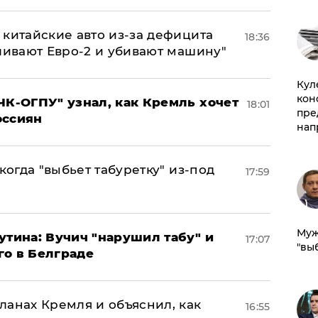
китайские авто из-за дефицита
18:36
ливают Евро-2 и убивают машину"
Куле
кон
ЧК-ОГПУ" узнал, как Кремль хочет
18:01
пре
оссиян
нап
когда "выбьет табуретку" из-под
17:59
Муж
утина: Вучич "нарушил табу" и
17:07
"вы
го в Белграде
ланах Кремля и объяснил, как
16:55