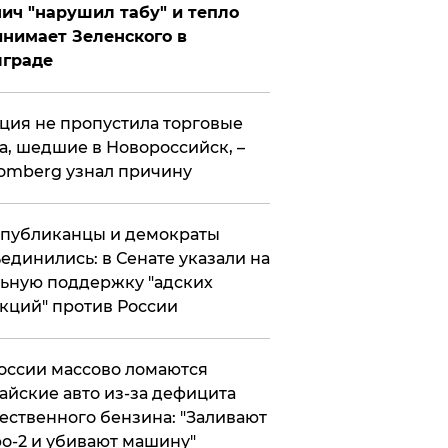
ич "нарушил табу" и тепло
нимает Зеленского в
лграде
ция не пропустила торговые
а, шедшие в Новороссийск, –
omberg узнал причину
публиканцы и демократы
единились: в Сенате указали на
ьную поддержку "адских
кций" против России
оссии массово ломаются
айские авто из-за дефицита
ественного бензина: "Заливают
о-2 и убивают машину"