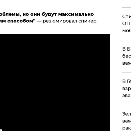
роблемы, но они будут максимально
Спи
гим способом
", — резюмировал спикер.
ОГП
моб
В Б
бес
важ
В Г
взр
эва
Зел
важ
рак