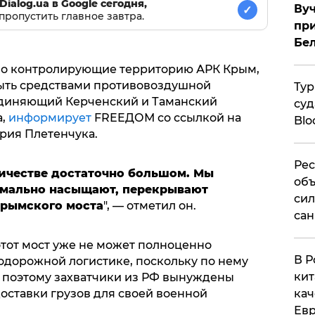
Dialog.ua в Google сегодня,
Вуч
✓
пропустить главное завтра.
при
Бе
нно контролирующие территорию АРК Крым,
ыть средствами противовоздушной
Тур
единяющий Керченский и Таманский
суд
а,
информирует
FREEДОМ со ссылкой на
Blo
рия Плетенчука.
Рес
личестве достаточно большом. Мы
объ
имально насыщают, перекрывают
сил
Крымского моста
", — отметил он.
сан
этот мост уже не может полноценно
В Р
дорожной логистике, поскольку по нему
кит
, поэтому захватчики из РФ вынуждены
кач
оставки грузов для своей военной
Евр