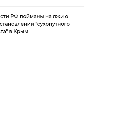
сти РФ пойманы на лжи о
становлении "сухопутного
та" в Крым