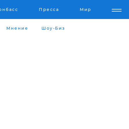
онбасс
Пресса
Мир
Мнение
Шоу-Биз