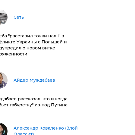
Сеть
ба "расставил точки над і" в
фликте Украины с Польшей и
дупредил о новом витке
ряженности
Айдер Муждабаев
дабаев рассказал, кто и когда
бьет табуретку" из-под Путина
Александр Коваленко (Злой
Одессит)