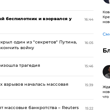
Ков
Кре
ый беспилотник и взорвался у
16:44
нов
См
крыл один из "секретов" Путина,
16:05
акончить войну
Б
оизошла трагедия
15:46
х взрывов началась массовая
15:39
Жда
нов
что
ят массовые банкротства – Reuters
15:22