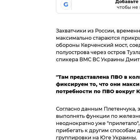
Добавьте 
G
чтобы не 
Захватчики из России, време
максимально стараются прикр
обороны Керченский мост, со
полуострова через остров Тузл
спикера ВМС ВС Украины Дмит
"Там представлена ПВО в ко
фиксируем то, что они макс
потребности по ПВО вокруг 
Согласно данным Плетенчука, 
выполнять функции по железно
неоднократно уже "прилетало"
прибегать к другим способам д
группировки на Юге Украины.