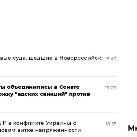
овые суда, шедшие в Новороссийск,
19:40
ы объединились: в Сенате
19:06
ржку "адских санкций" против
 і" в конфликте Украины с
18:55
М
новом витке напряженности