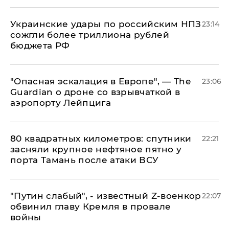
Украинские удары по российским НПЗ
23:14
сожгли более триллиона рублей
бюджета РФ
"Опасная эскалация в Европе", — The
23:06
Guardian о дроне со взрывчаткой в
аэропорту Лейпцига
80 квадратных километров: спутники
22:21
засняли крупное нефтяное пятно у
порта Тамань после атаки ВСУ
​"Путин слабый", - известный Z-военкор
22:07
обвинил главу Кремля в провале
войны