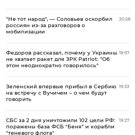
​"Не тот народ", — Соловьев оскорбил
20:28
россиян из-за разговоров о
мобилизации
Федоров рассказал, почему у Украины
19:57
не хватает ракет для ЗРК Patriot: "Об
этом неоднократно говорилось"
Зеленский впервые прибыл в Сербию
19:33
на встречу с Вучичем – о чем будут
говорить
СБС за 2 дня уничтожили 102 цели РФ:
19:27
поражены база ФСБ "Беня" и корабли
"теневого флота"