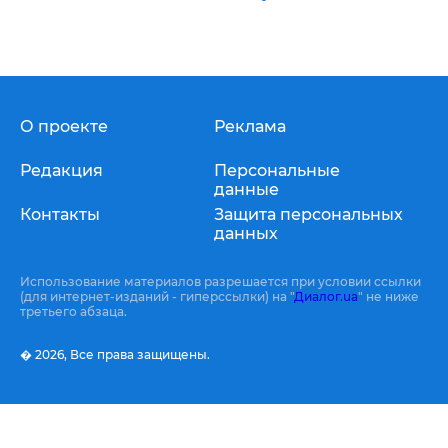
О проекте
Реклама
Редакция
Персональные
данные
Контакты
Защита персональных
данных
Использование материалов разрешается при условии ссылки
(для интернет-изданий - гиперссылки) на "
Диалог.ua
" не ниже
третьего абзаца.
� 2026,
Все права защищены.