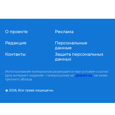
О проекте
Реклама
Редакция
Персональные
данные
Контакты
Защита персональных
данных
Использование материалов разрешается при условии ссылки
(для интернет-изданий - гиперссылки) на "
Диалог.ua
" не ниже
третьего абзаца.
� 2026,
Все права защищены.