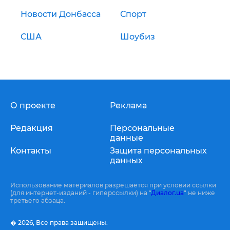
Новости Донбасса
Спорт
США
Шоубиз
О проекте
Реклама
Редакция
Персональные
данные
Контакты
Защита персональных
данных
Использование материалов разрешается при условии ссылки
(для интернет-изданий - гиперссылки) на "
Диалог.ua
" не ниже
третьего абзаца.
� 2026,
Все права защищены.