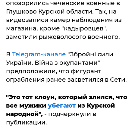
опозорились чеченские военные в
Глушково Курской области. Так, на
видеозаписи камер наблюдения из
магазина, кроме "кадыровцев",
заметили рыжеволосого военного.
В
Telegram-канале
"Збройні сили
України. Війна з окупантами"
предположили, что фигурант
ограбления ранее засветился в Сети.
"Это тот клоун, который злился, что
все мужики
убегают
из Курской
народной",
- подчеркнули в
публикации.