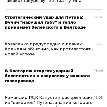
"выбьет табуретку" из-под Путина
Стратегический удар для Путина:
17:07
Вучич "нарушил табу" и тепло
принимает Зеленского в Белграде
Коваленко предупредил о планах
16:55
Кремля и объяснил, как противостоять
новой угрозе
В Болгарию вторгся ударный
16:44
беспилотник и взорвался у важного
газопровода
Командир РДК Капустин раскрыл один
16:05
из "секретов" Путина, знание которого