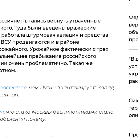
Фед
россияне пытались вернуть утраченные
вер
кого. Туда были введены вражеские
объ
 работала штурмовая авиация и средства
про
 ВСУ продвигаются и в районе
рожайного. Урожайное фактически с трех
дальнейшее пребывание российского
​"В
нии очень проблематично. Такая же
усп
ютном.
укр
рак
рассказал
, чем Путин "шантажирует" Запад
раиной.
Сик
тер
ил
, что атака Москвы беспилотниками стала
оли
объяснил почему.
​Пр