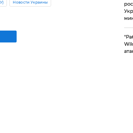
У)
Новости Украины
рос
Укр
ми
"Ра
Wil
ата