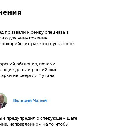
нения
ад призвали к рейду спецназа в
сию для уничтожения
ерокорейских ракетных установок
орский объяснил, почему
яющие деньги российские
гархи не свергли Путина
Валерий Чалый
ый предупредил о следующем шаге
ина, направленном на то, чтобы