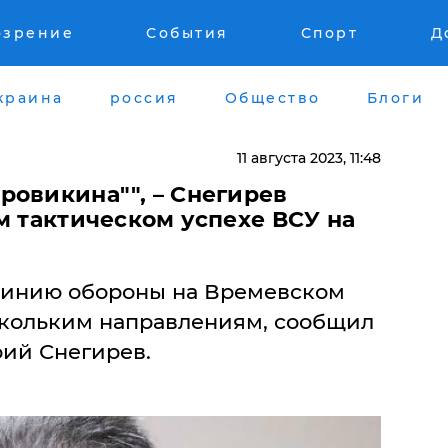
озрение
События
Спорт
Д
краина
россия
Общество
Блоги
11 августа 2023, 11:48
ровикина"", – Снегирев
м тактическом успехе ВСУ на
линию обороны на Времевском
скольким направлениям, сообщил
ий Снегирев.