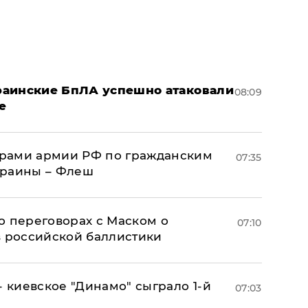
краинские БпЛА успешно атаковали
08:09
е
рами армии РФ по гражданским
07:35
краины – Флеш
о переговорах с Маском о
07:10
в российской баллистики
- киевское "Динамо" сыграло 1-й
07:03