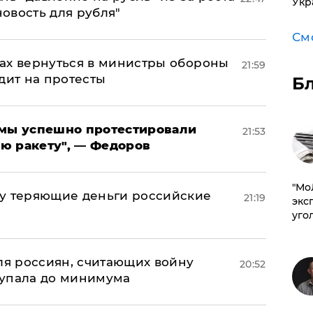
Укр
новость для рубля"
См
ах вернуться в министры обороны
21:59
дит на протесты
Б
я мы успешно протестировали
21:53
ю ракету", — Федоров
​"М
му теряющие деньги российские
21:19
эксп
а
уго
оля россиян, считающих войну
20:52
 упала до минимума