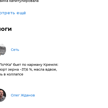
аина капитулировала
отреть ещё
логи
Сеть
оЛоЧКа" бьет по карману Кремля:
орт зерна −37,6 %, масла вдвое,
ль в коллапсе
Олег Жданов