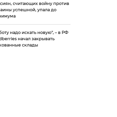
сиян, считающих войну против
аины успешной, упала до
нимума
боту надо искать новую", – в РФ
dberries начал закрывать
кованные склады