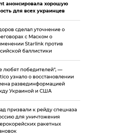
nt анонсировала хорошую
ость для всех украинцев
оров сделал уточнение о
еговорах с Маском о
менении Starlink против
сийской баллистики
се любят победителей", —
itico узнало о восстановлении
мена развединформацией
жду Украиной и США
ад призвали к рейду спецназа
оссию для уничтожения
ерокорейских ракетных
ановок