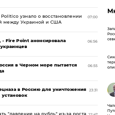
М
 Politico узнало о восстановлении
07:00
й между Украиной и США
Зап
Рос
сев
 - Fire Point анонсировала
06:56
 украинцев
Сик
тер
оссия в Черном море пытается
06:55
оли
да
пецназа в Россию для уничтожения
23:31
 установок
Чал
Пут
ь "давление на рубль" из-за роста
22:47