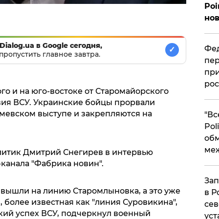
Poi
нов
Dialog.ua в Google сегодня,
Фед
✓
пропустить главное завтра.
пер
при
рос
го и на юго-востоке от Старомайорского
ия ВСУ. Украинские бойцы прорвали
мевском выступе и закрепляются на
​"В
Pol
об
ме
итик Дмитрий Снегирев в интервью
канала "Фабрика новин".
Зап
 вышли на линию Старомлыновка, а это уже
в Р
 более известная как "линия Суровикина",
сев
ский успех ВСУ, подчеркнул военный
уст