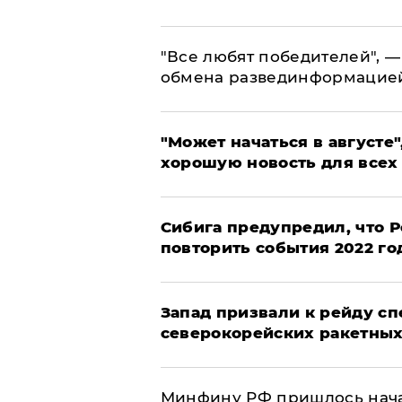
​"Все любят победителей", —
обмена развединформацие
"Может начаться в августе",
хорошую новость для всех
Сибига предупредил, что Р
повторить события 2022 го
Запад призвали к рейду с
северокорейских ракетных
Минфину РФ пришлось начат