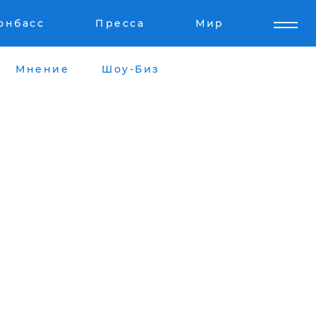
онбасс
Пресса
Мир
Мнение
Шоу-Биз