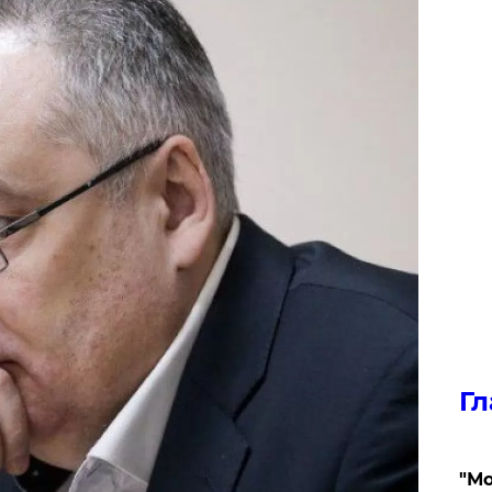
Гл
"Мо