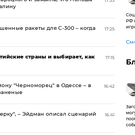
17:33
алину
Соц
РФ 
игр
шенные ракеты для С-300 – когда
17:25
См
тийские страны и выбирает, как
17:15
Б
иону "Черноморец" в Одессе – в
16:42
раненые
Заг
мог
керку", – Эйдман описал сценарий
16:41
поо
соб