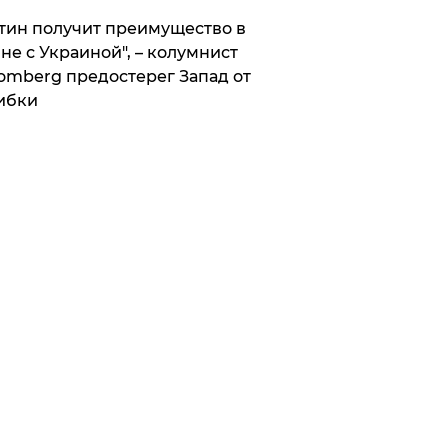
тин получит преимущество в
не с Украиной", – колумнист
omberg предостерег Запад от
ибки