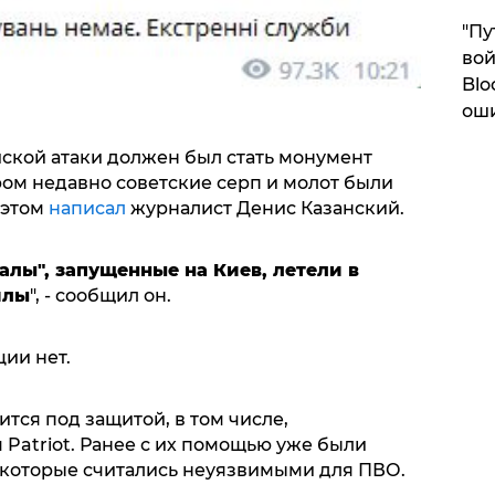
"Пу
вой
Blo
ош
ской атаки должен был стать монумент
ором недавно советские серп и молот были
 этом
написал
журналист Денис Казанский.
алы", запущенные на Киев, летели в
илы
", - сообщил он.
ии нет.
тся под защитой, в том числе,
Patriot. Ранее с их помощью уже были
 которые считались неуязвимыми для ПВО.