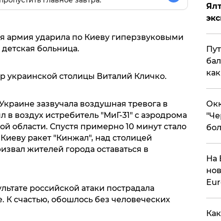
пропустить главное завтра.
Ял
эк
ская армия ударила по Киеву гиперзвуковыми
 детская больница.
Пут
бал
как
р украинской столицы Виталий Кличко.
Окк
 Украине зазвучала воздушная тревога в
ял в воздух истребитель "МиГ-31" с аэродрома
"Че
ой области. Спустя примерно 10 минут стало
бол
 Киеву ракет "Кинжал", над столицей
извал жителей города оставаться в
На 
нов
Eu
ультате российской атаки пострадала
. К счастью, обошлось без человеческих
Как