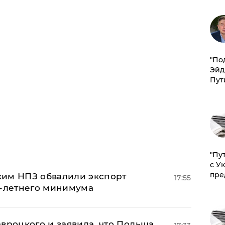
​"По
Эйд
Пут
"Пу
с У
пре
ким НПЗ обвалили экспорт
17:55
0-летнего минимума
авроцкого и заявила, что Польша