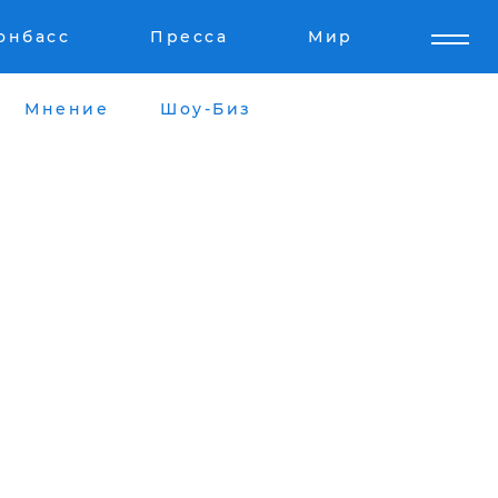
онбасс
Пресса
Мир
Мнение
Шоу-Биз