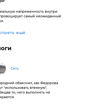
иальную напряженность внутри
провоцирует самый неожиданный
ок
отреть ещё
логи
Сеть
ородний объяснил, как Федорова
ут "использовать втемную",
бещав то, чего выполнять не
ираются