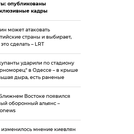
ты: опубликованы
склюзивные кадры
ин может атаковать
тийские страны и выбирает,
 это сделать – LRT
упанты ударили по стадиону
рноморец" в Одессе – в крыше
ьшая дыра, есть раненые
Ближнем Востоке появился
ый оборонный альянс –
ronews
 изменилось мнение киевлян