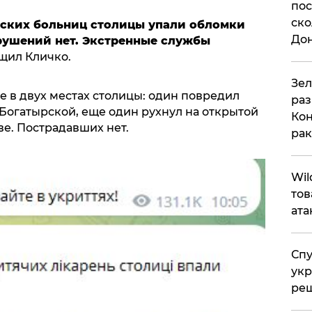
пос
ско
тских больниц столицы упали обломки
До
рушений нет. Экстренные службы
общил Кличко.
​Зе
 в двух местах столицы: один повредил
раз
Богатырской, еще один рухнул на открытой
Кон
е. Пострадавших нет.
рак
​Wi
тов
ата
Спу
укр
ре