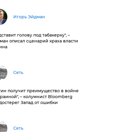
Игорь Эйдман
дставит голову под табакерку", –
ман описал сценарий краха власти
ина
Сеть
тин получит преимущество в войне
краиной", – колумнист Bloomberg
достерег Запад от ошибки
Сеть