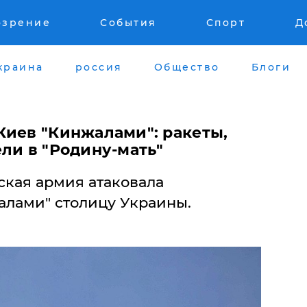
озрение
События
Спорт
Д
краина
россия
Общество
Блоги
Киев "Кинжалами": ракеты,
ли в "Родину-мать"
йская армия атаковала
лами" столицу Украины.