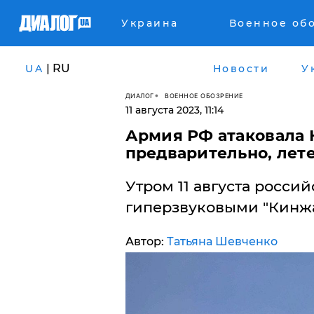
Украина
Военное об
| RU
UA
Новости
У
ДИАЛОГ
ВОЕННОЕ ОБОЗРЕНИЕ
11 августа 2023, 11:14
​Армия РФ атаковала 
предварительно, лете
Утром 11 августа росси
гиперзвуковыми "Кинжа
Автор:
Татьяна Шевченко