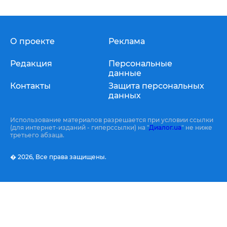
О проекте
Реклама
Редакция
Персональные
данные
Контакты
Защита персональных
данных
Использование материалов разрешается при условии ссылки
(для интернет-изданий - гиперссылки) на "
Диалог.ua
" не ниже
третьего абзаца.
� 2026,
Все права защищены.