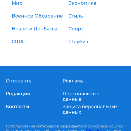
Мир
Экономика
Военное Обозрение
Стиль
Новости Донбасса
Спорт
США
Шоубиз
О проекте
Реклама
Редакция
Персональные
данные
Контакты
Защита персональных
данных
Использование материалов разрешается при условии ссылки
(для интернет-изданий - гиперссылки) на "
Диалог.ua
" не ниже