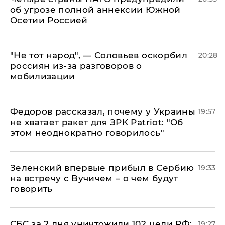
об угрозе полной аннексии Южной
Осетии Россией
​"Не тот народ", — Соловьев оскорбил
20:28
россиян из-за разговоров о
мобилизации
Федоров рассказал, почему у Украины
19:57
не хватает ракет для ЗРК Patriot: "Об
этом неоднократно говорилось"
Зеленский впервые прибыл в Сербию
19:33
на встречу с Вучичем – о чем будут
говорить
СБС за 2 дня уничтожили 102 цели РФ:
19:27