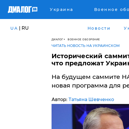
Украина
Военное об
| RU
UA
Новости
У
ДИАЛОГ
ВОЕННОЕ ОБОЗРЕНИЕ
ЧИТАТЬ НОВОСТЬ НА УКРАИНСКОМ
​Исторический саммит
что предложат Украи
На будущем саммите НА
новая программа для р
Автор:
Татьяна Шевченко