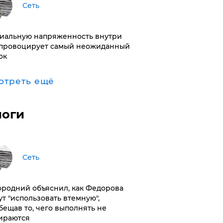
Сеть
иальную напряженность внутри
провоцирует самый неожиданный
ок
отреть ещё
логи
Сеть
ородний объяснил, как Федорова
ут "использовать втемную",
бещав то, чего выполнять не
ираются