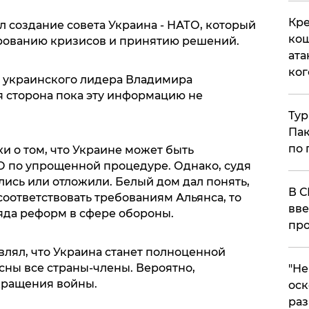
Кре
 создание совета Украина - НАТО, который
кош
рованию кризисов и принятию решений.
ата
ког
 украинского лидера Владимира
я сторона пока эту информацию не
Тур
Пак
по 
и о том, что Украине может быть
 по упрощенной процедуре. Однако, судя
ались или отложили. Белый дом дал понять,
В С
соответствовать требованиям Альянса, то
вве
яда реформ в сфере обороны.
про
влял, что Украина станет полноценной
асны все страны-члены. Вероятно,
​"Н
кращения войны.
оск
раз