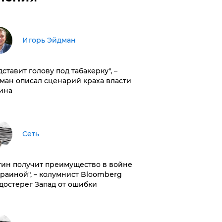
Игорь Эйдман
дставит голову под табакерку", –
ман описал сценарий краха власти
ина
Сеть
тин получит преимущество в войне
краиной", – колумнист Bloomberg
достерег Запад от ошибки