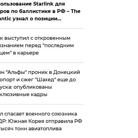
ользование Starlink для
ров по баллистике в РФ – The
antic узнал о позиции
знесмена
к выступил с откровенным
знанием перед "последним
цем" в карьере
н "Альфы" проник в Донецкий
опорт и сжег "Шахед" еще до
уска: опубликованы
склюзивные кадры
ул спасает военного союзника
Р: Южная Корея отправила РФ
тысяч тонн авиатоплива