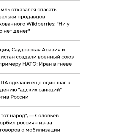
мль отказался спасать
ельки продавцов
кованного Wildberries: "Ни у
о нет денег"
ция, Саудовская Аравия и
истан создали военный союз
примеру НАТО: Иран в гневе
ША сделали еще один шаг к
дению "адских санкций"
тив России
е тот народ", — Соловьев
орбил россиян из-за
говоров о мобилизации