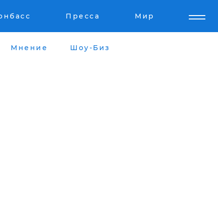
онбасс
Пресса
Мир
Мнение
Шоу-Биз