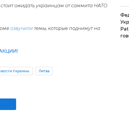
то стоит ожидать украинцам от саммита НАТО
Фед
Укр
доме
озвучили
темы, которые поднимут на
Pat
гов
АКЦИИ!
овости Украины
Литва