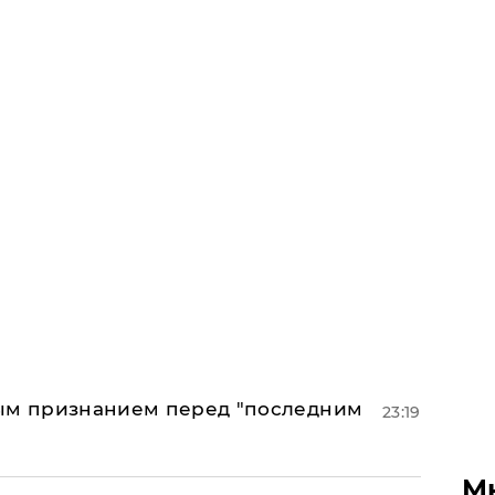
ным признанием перед "последним
23:19
М