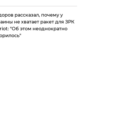
оров рассказал, почему у
аины не хватает ракет для ЗРК
riot: "Об этом неоднократно
орилось"