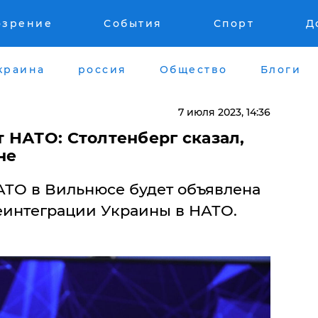
озрение
События
Спорт
Д
краина
россия
Общество
Блоги
7 июля 2023, 14:36
 НАТО: Столтенберг сказал,
не
ТО в Вильнюсе будет объявлена
еинтеграции Украины в НАТО.