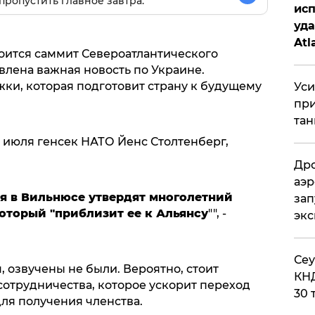
пропустить главное завтра.
исп
уда
Atl
оится саммит Североатлантического
би
явлена важная новость по Украине.
и, которая подготовит страну к будущему
Уси
при
тан
 июля генсек НАТО Йенс Столтенберг,
Дро
аэр
ля в Вильнюсе утвердят многолетний
зап
оторый "приблизит ее к Альянсу
"", -
эк
​Се
 озвучены не были. Вероятно, стоит
КНД
отрудничества, которое ускорит переход
30 
ля получения членства.