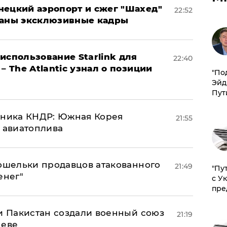
нецкий аэропорт и сжег "Шахед"
22:52
ваны эксклюзивные кадры
использование Starlink для
22:40
– The Atlantic узнал о позиции
​"По
Эйд
Пут
юзника КНДР: Южная Корея
21:55
н авиатоплива
кошельки продавцов атакованного
21:49
"Пу
енег"
с У
пре
 и Пакистан создали военный союз
21:19
неве