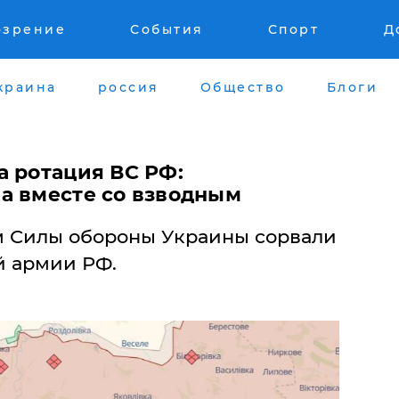
озрение
События
Спорт
Д
краина
россия
Общество
Блоги
а ротация ВС РФ:
а вместе со взводным
м Силы обороны Украины сорвали
й армии РФ.