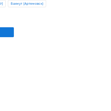
У)
Бахмут (Артемовск)