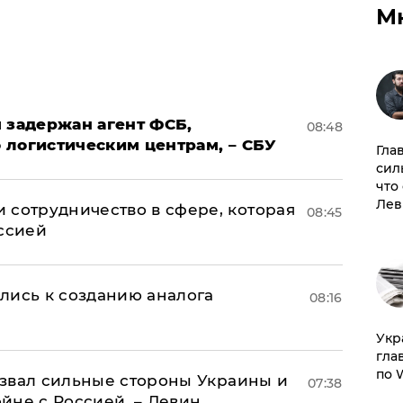
М
 задержан агент ФСБ,
08:48
 логистическим центрам, – СБУ
Гла
сил
что
Лев
 сотрудничество в сфере, которая
08:45
оссией
лись к созданию аналога
08:16
​Ук
гла
по 
назвал сильные стороны Украины и
07:38
ойне с Россией, – Левин