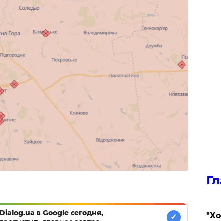
Гл
Dialog.ua в Google сегодня,
​"Х
✓