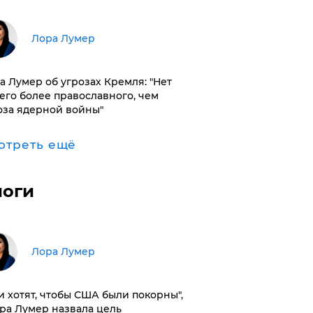
​Лора Лумер
а Лумер об угрозах Кремля: "Нет
его более православного, чем
оза ядерной войны"
отреть ещё
логи
​Лора Лумер
и хотят, чтобы США были покорны",
ора Лумер назвала цель