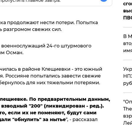
пропустить главное завтра.
сго
выс
ПВ
ка продолжают нести потери. Попытка
ь разгромом свежих сил.
В М
вто
 военнослужащий 24-го штурмового
им
ым Осман.
училась в районе Клещиевки - это южный
Укр
я. Россияне попытались завести свежие
НПЗ
обернулось для них тяжелыми потерями.
ру
Клещиевке. По предварительным данным,
"Оп
 взводный "200" (ликвидирован - ред.).
The
то, если их не поменяют, будут сами
взр
щали "обнулить" за нытье
", - рассказал
Ле