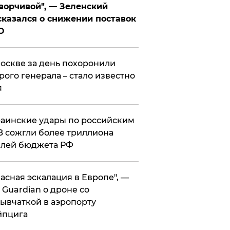
ворчивой", — Зеленский
казался о снижении поставок
О
оскве за день похоронили
рого генерала – стало известно
я
аинские удары по российским
 сожгли более триллиона
блей бюджета РФ
асная эскалация в Европе", —
 Guardian о дроне со
ывчаткой в аэропорту
йпцига