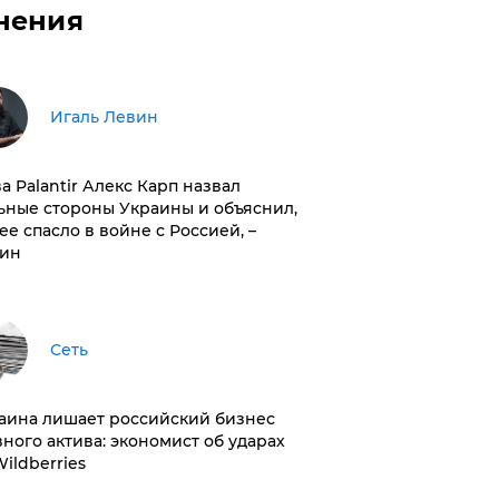
нения
Игаль Левин
ва Palantir Алекс Карп назвал
ьные стороны Украины и объяснил,
 ее спасло в войне с Россией, –
ин
Сеть
раина лишает российский бизнес
вного актива: экономист об ударах
Wildberries