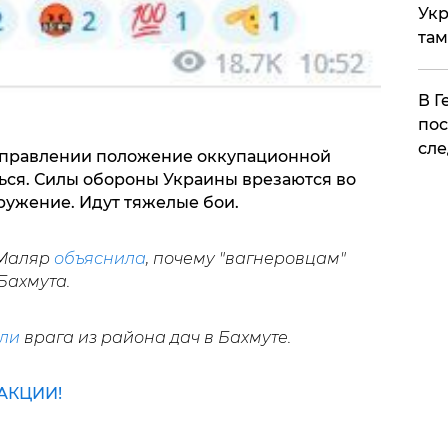
Укр
там
​В 
пос
сле
направлении положение оккупационной
ся. Силы обороны Украины врезаются во
кружение. Идут тяжелые бои.
 Маляр
объяснила
, почему "вагнеровцам"
Бахмута.
ли
врага из района дач в Бахмуте.
АКЦИИ!