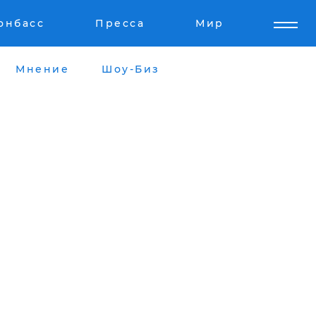
онбасс
Пресса
Мир
Мнение
Шоу-Биз