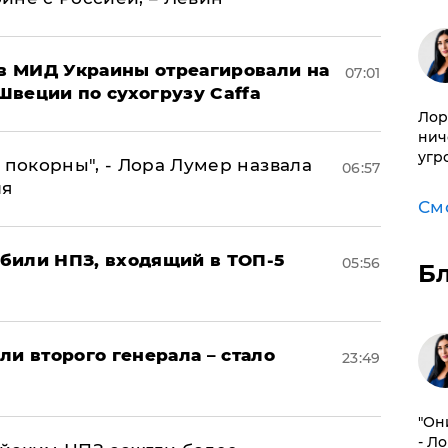
 в МИД Украины отреагировали на
07:01
Швеции по сухогрузу Caffa
Лор
нич
угр
 покорны", - Лора Лумер назвала
06:57
ля
См
били НПЗ, входящий в ТОП-5
05:56
Б
ли второго генерала – стало
23:49
"Он
- Л