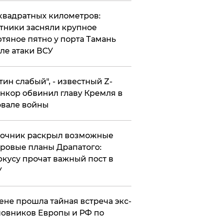
квадратных километров:
тники засняли крупное
тяное пятно у порта Тамань
ле атаки ВСУ
утин слабый", - известный Z-
нкор обвинил главу Кремля в
вале войны
точник раскрыл возможные
ровые планы Драпатого:
кусу прочат важный пост в
У
ене прошла тайная встреча экс-
овников Европы и РФ по