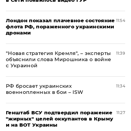
в Сети появилось видео ГУР
Лондон показал плачевное состояние
11:54
флота РФ, пораженного украинскими
дронами
"Новая стратегия Кремля", – эксперты
11:39
объяснили слова Мирошника о войне
с Украиной
РФ бросает украинских
11:34
военнопленных в бои – ISW
Генштаб ВСУ подтвердил поражение
11:27
"жирных" целей оккупантов в Крыму
и на ВОТ Украины