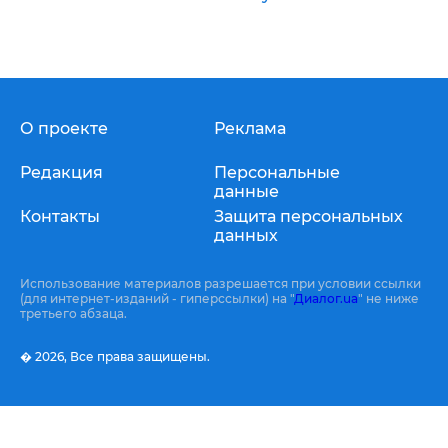
О проекте
Реклама
Редакция
Персональные
данные
Контакты
Защита персональных
данных
Использование материалов разрешается при условии ссылки
(для интернет-изданий - гиперссылки) на "
Диалог.ua
" не ниже
третьего абзаца.
� 2026,
Все права защищены.