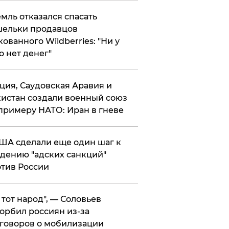
мль отказался спасать
ельки продавцов
кованного Wildberries: "Ни у
о нет денег"
ция, Саудовская Аравия и
истан создали военный союз
примеру НАТО: Иран в гневе
ША сделали еще один шаг к
дению "адских санкций"
тив России
е тот народ", — Соловьев
орбил россиян из-за
говоров о мобилизации