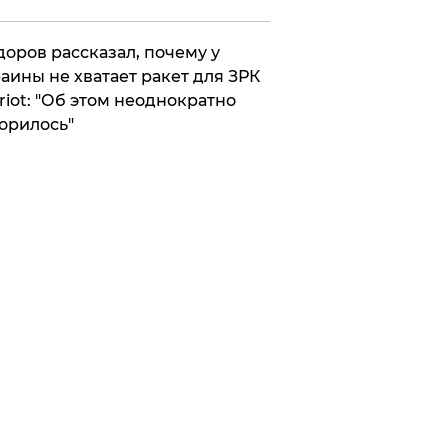
оров рассказал, почему у
аины не хватает ракет для ЗРК
riot: "Об этом неоднократно
орилось"