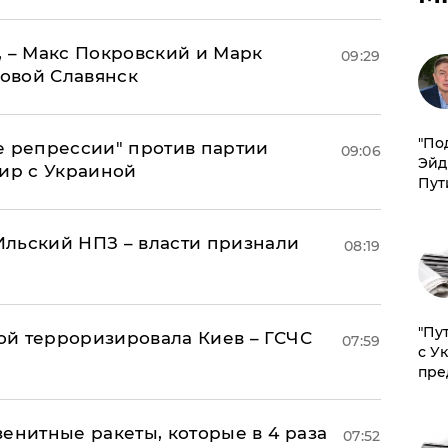
, – Макс Покровский и Марк
09:29
овой Славянск
​"По
е репрессии" против партии
09:06
Эйд
мир с Украиной
Пут
льский НПЗ – власти признали
08:19
"Пу
й терроризировала Киев – ГСЧС
07:59
с У
пре
енитные ракеты, которые в 4 раза
07:52