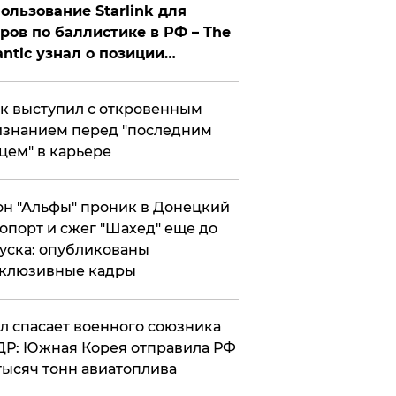
ользование Starlink для
ров по баллистике в РФ – The
antic узнал о позиции
знесмена
к выступил с откровенным
знанием перед "последним
цем" в карьере
н "Альфы" проник в Донецкий
опорт и сжег "Шахед" еще до
уска: опубликованы
склюзивные кадры
ул спасает военного союзника
Р: Южная Корея отправила РФ
тысяч тонн авиатоплива