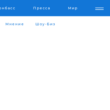
онбасс
Пресса
Мир
Мнение
Шоу-Биз