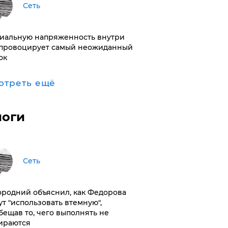
Сеть
иальную напряженность внутри
провоцирует самый неожиданный
ок
отреть ещё
логи
Сеть
ородний объяснил, как Федорова
ут "использовать втемную",
бещав то, чего выполнять не
ираются