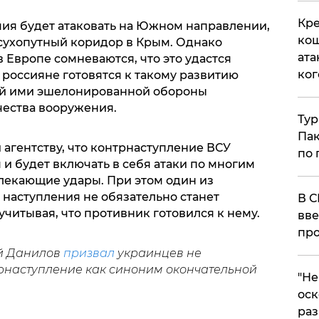
Кре
мия будет атаковать на Южном направлении,
кош
сухопутный коридор в Крым. Однако
ата
Европе сомневаются, что это удастся
ког
к россияне готовятся к такому развитию
ой ими эшелонированной обороны
чества вооружения.
Тур
Пак
агентству, что контрнаступление ВСУ
по 
 и будет включать в себя атаки по многим
влекающие удары. При этом один из
 наступления не обязательно станет
В С
читывая, что противник готовился к нему.
вве
про
й Данилов
призвал
украинцев не
рнаступление как синоним окончательной
​"Н
оск
раз