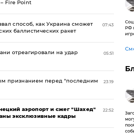
 Fire Point
Соц
вал способ, как Украина сможет
07:43
РФ 
ских баллистических ракет
игр
См
рани отреагировали на удар
05:51
Б
ным признанием перед "последним
23:19
нецкий аэропорт и сжег "Шахед"
22:52
Заг
ваны эксклюзивные кадры
мог
поо
соб