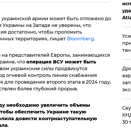
исп
уда
Atl
 украинской армии может быть отложено до
би
 Украины на Западе не уверены, что
ия достаточно, чтобы проломить
Уси
енных территориях, пишет
Bloomberg
.
при
тан
й на представителей Европы, занимающихся
раине, что
операция ВСУ может быть
рвом украинские силы продвинутся
Дро
под огневой контроль линии снабжения
аэр
я для проведения второго этапа в 2024 году,
зап
ествлен более глубокий прорыв.
эк
ду необходимо увеличить объемы
​Се
чтобы обеспечить Украине такую
КНД
олила довести контрнаступательную
30 
ала
.