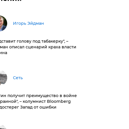
Игорь Эйдман
дставит голову под табакерку", –
ман описал сценарий краха власти
ина
Сеть
тин получит преимущество в войне
краиной", – колумнист Bloomberg
достерег Запад от ошибки