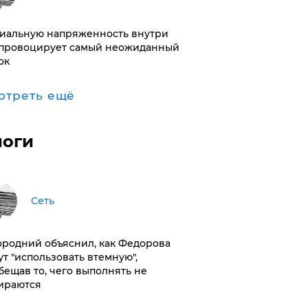
иальную напряженность внутри
провоцирует самый неожиданный
ок
отреть ещё
логи
Сеть
ородний объяснил, как Федорова
ут "использовать втемную",
бещав то, чего выполнять не
ираются