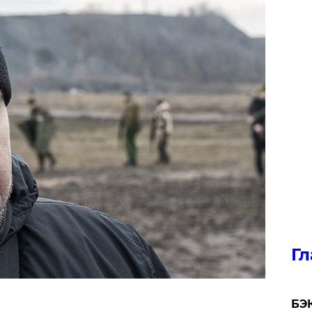
Гл
​БЭ