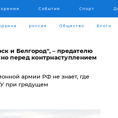
озрение
События
Спорт
Д
краина
россия
Общество
Блоги
рск и Белгород", – предателю
но перед контрнаступлением
онной армии РФ не знает, где
СУ при грядущем