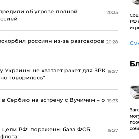
предили об угрозе полной
20:35
Соц
оссией
РФ 
игр
 оскорбил россиян из-за разговоров
20:28
См
Б
у Украины не хватает ракет для ЗРК
19:57
тно говорилось"
в Сербию на встречу с Вучичем – о
19:33
Заг
мог
поо
соб
2 цели РФ: поражены база ФСБ
19:27
 флота"