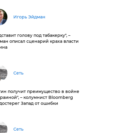
Игорь Эйдман
дставит голову под табакерку", –
ман описал сценарий краха власти
ина
Сеть
тин получит преимущество в войне
краиной", – колумнист Bloomberg
достерег Запад от ошибки
Сеть