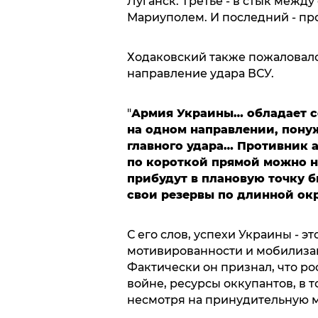
Луганск. Третье - в стык меж
Мариуполем. И последний - пр
Ходаковский также пожаловался
направление удара ВСУ.
"
Армия Украины… обладает с
на одном направлении, понуж
главного удара… Противник а
по короткой прямой можно н
прибудут в плановую точку 
свои резервы по длинной ок
С его слов, успехи Украины - э
мотивированности и мобилизаци
Фактически он признал, что ро
войне, ресурсы оккупантов, в т
несмотря на принудительную 