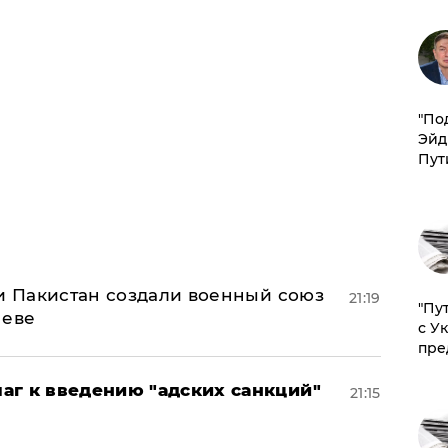
​"По
Эйд
Пут
 и Пакистан создали военный союз
21:19
"Пу
неве
с У
пре
аг к введению "адских санкций"
21:15