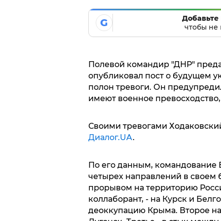
Добавьте 
G
чтобы не 
Полевой командир "ДНР" пред
опубликовал пост о будущем у
полон тревоги. Он предупреди
имеют военное превосходство, 
Своими тревогами Ходаковский 
Диалог.UA
.
По его данным, командование В
четырех направлений в своем 
прорывом на территорию Росси
коллаборант, - на Курск и Белг
деоккупацию Крыма. Второе нап