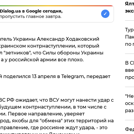
Ял
эк
Dialog.ua в Google сегодня,
✓
пропустить главное завтра.
Тур
Пак
атель Украины Александр Ходаковский
по 
краинском контрнаступлении, который
л "зетников", что Силы обороны Украины
а у российской армии все плохо.
В С
вве
поделился 13 апреля в Telegram, передает
про
​"Н
С РФ ожидает, что ВСУ могут нанести удар с
оск
будущем контрнаступлении, в том числе с
раз
и. Первое направление, уверяет
ород, якобы для "обмена" этих территорий на
равление, где россияне ждут удара, - это
Фед