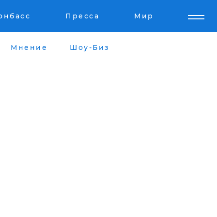
онбасс
Пресса
Мир
Мнение
Шоу-Биз