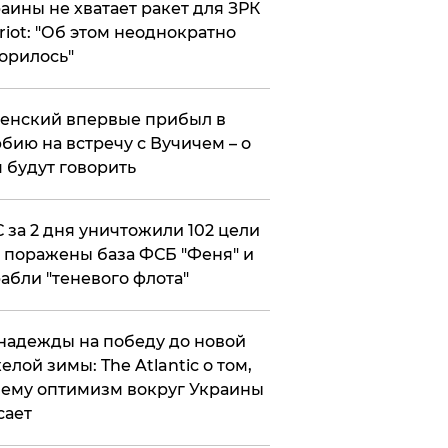
аины не хватает ракет для ЗРК
riot: "Об этом неоднократно
орилось"
енский впервые прибыл в
бию на встречу с Вучичем – о
 будут говорить
 за 2 дня уничтожили 102 цели
 поражены база ФСБ "Феня" и
абли "теневого флота"
надежды на победу до новой
елой зимы: The Atlantic о том,
ему оптимизм вокруг Украины
сает