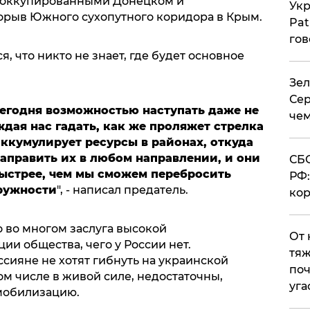
ду оккупированными Донецком и
Укр
орыв Южного сухопутного коридора в Крым.
Pat
гов
, что никто не знает, где будет основное
Зел
Сер
егодня возможностью наступать даже не
чем
дая нас гадать, как же проляжет стрелка
ккумулирует ресурсы в районах, откуда
аправить их в любом направлении, и они
СБС
быстрее, чем мы сможем перебросить
РФ:
ружности
", - написал предатель.
кор
то во многом заслуга высокой
От 
и общества, чего у России нет.
тяж
ссияне не хотят гибнуть на украинской
поч
ом числе в живой силе, недостаточны,
уга
мобилизацию.