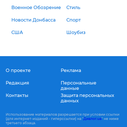
Военное Обозрение
Стиль
Новости Донбасса
Спорт
США
Шоубиз
О проекте
Реклама
Редакция
Персональные
данные
Контакты
Защита персональных
данных
Использование материалов разрешается при условии ссылки
(для интернет-изданий - гиперссылки) на "
Диалог.ua
" не ниже
третьего абзаца.