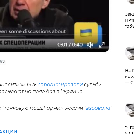
Зак
Пут
"об
На 
кри
— Я
 аналитики ISW
спрогнозировали
судьбу
брасывают на поле боя в Украине.
о "танковую мощь" армии России "
взорвала
"
​"Ч
АКЦИИ!
у С