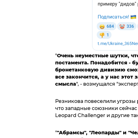
"
Очень неуместные шутки, что 
постамента. Понадобится - б
бронетанковую дивизию смож
все закончится, а у нас этот
смысла
", - возмущался "эксперт
Резникова повеселили угрозы 
что западные союзники сейчас
Leopard Challenger и другие та
"
"Абрамсы", "Леопарды" и "Ч