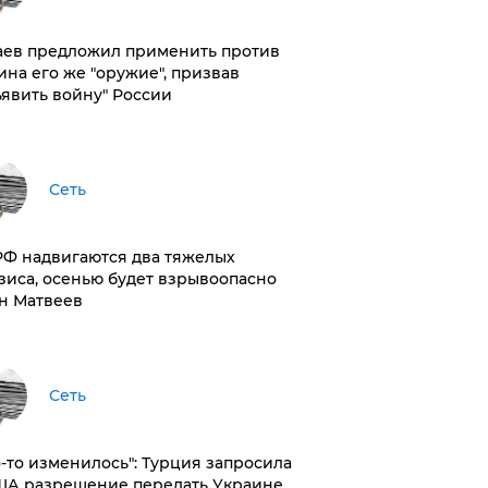
аев предложил применить против
ина его же "оружие", призвав
ъявить войну" России
Сеть
РФ надвигаются два тяжелых
зиса, осенью будет взрывоопасно
н Матвеев
Сеть
то-то изменилось": Турция запросила
ША разрешение передать Украине