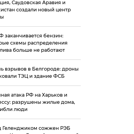
ция, Саудовская Аравия и
истан создали новый центр
лы
РФ заканчивается бензин:
рые схемы распределения
лива больше не работают
чь взрывов в Белгороде: дроны
ковали ТЭЦ и здание ФСБ
чная атака РФ на Харьков и
ссу: разрушены жилые дома,
ибли люди
д Геленджиком сожжен РЭБ