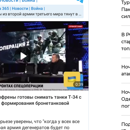
Тур
Пак
си
​В 
ста
топ
​Но
ата
​Но
Оде
пог
По