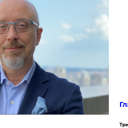
Гл
Три