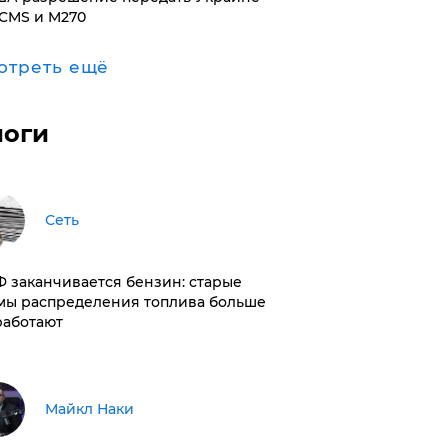
CMS и M270
отреть ещё
логи
Сеть
РФ заканчивается бензин: старые
мы распределения топлива больше
работают
Майкл Наки