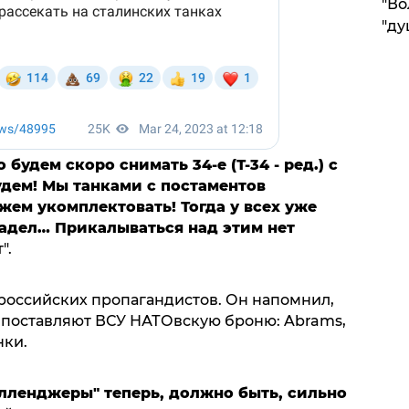
"Во
"ду
будем скоро снимать 34-е (Т-34 - ред.) с
удем! Мы танками с постаментов
ем укомплектовать! Тогда у всех уже
 задел… Прикалываться над этим нет
".
российских пропагандистов. Он напомнил,
 поставляют ВСУ НАТОвскую броню: Abrams,
нки.
елленджеры" теперь, должно быть, сильно