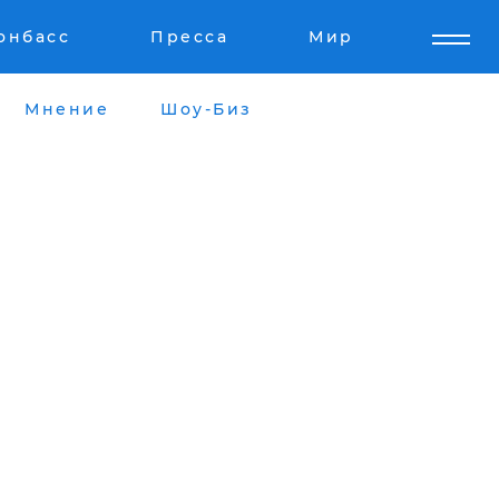
онбасс
Пресса
Мир
Мнение
Шоу-Биз