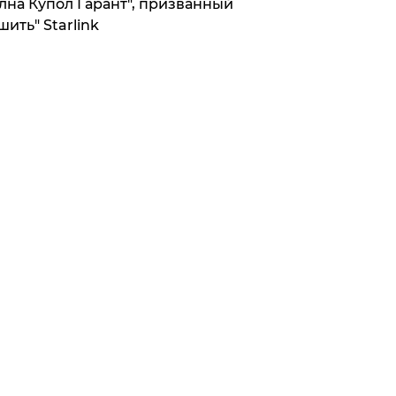
лна Купол Гарант", призванный
шить" Starlink