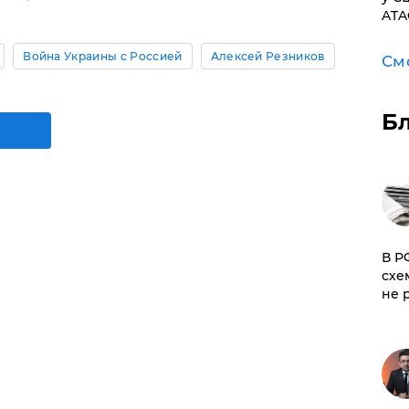
ATA
Война Украины с Россией
Алексей Резников
См
Б
​В 
схе
не 