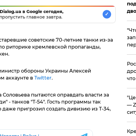
под
дво
Dialog.ua в Google сегодня,
✓
пропустить главное завтра.
​"Ч
зап
таревшие советские 70-летние танки из-за
пер
по риторике кремлевской пропаганды,
жен.
​Ро
министр обороны Украины Алексей
дро
м аккаунте в
Twitter
.
что
 Соловьева пытаются оправдать власти за
​"Ц
" - танков "Т-54". Гость программы так
— Z
о даже пригрозил создать дивизию из Т-34,
сит
​Кр