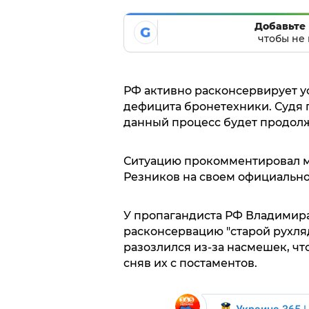
Добавьте 
G
чтобы не 
РФ активно расконсервирует ус
дефицита бронетехники. Судя 
данный процесс будет продол
Ситуацию прокомментировал 
Резников на своем официально
У пропагандиста РФ Владимира
расконсервацию "старой рухляди
разозлился из-за насмешек, чт
сняв их с постаментов.