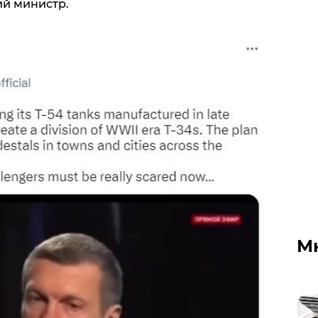
ий министр.
М