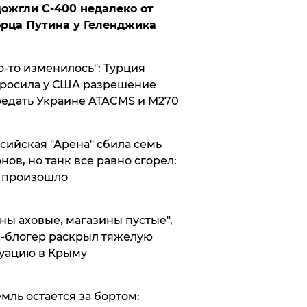
ожгли С-400 недалеко от
рца Путина у Геленджика
то-то изменилось": Турция
росила у США разрешение
едать Украине ATACMS и M270
ссийская "Арена" сбила семь
нов, но танк все равно сгорел:
 произошло
ены аховые, магазины пустые",
-блогер раскрыл тяжелую
уацию в Крыму
емль остается за бортом: