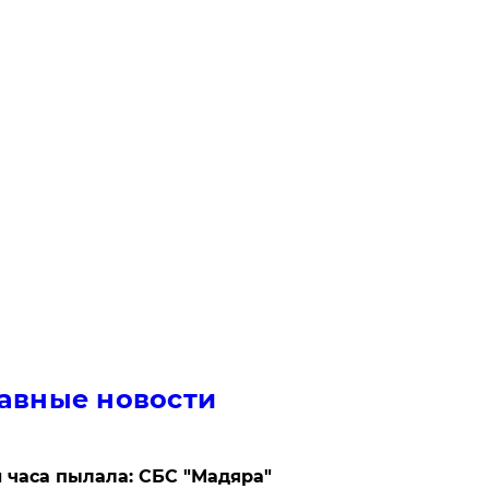
авные новости
 часа пылала: СБС "Мадяра"