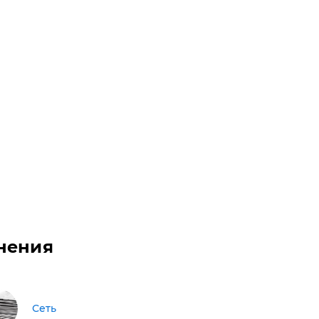
нения
Сеть