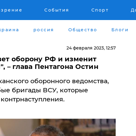
озрение
События
Спорт
Д
краина
россия
Общество
Блоги
24 февраля 2023, 12:57
вет оборону РФ и изменит
", – глава Пентагона Остин
канского оборонного ведомства,
бые бригады ВСУ, которые
 контрнаступления.