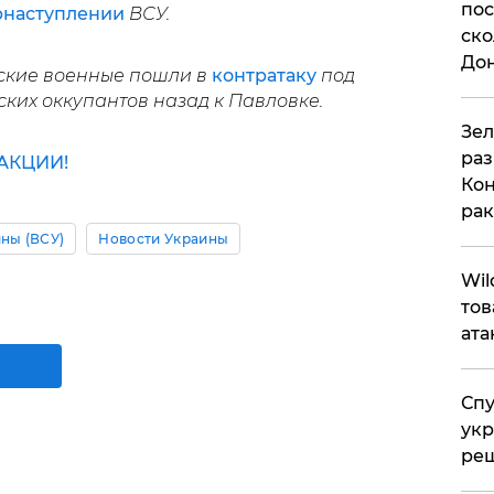
пос
рнаступлении
ВСУ.
ско
До
ские военные пошли в
контратаку
под
ких оккупантов назад к Павловке.
​Зе
раз
АКЦИИ!
Кон
рак
ны (ВСУ)
Новости Украины
​Wi
тов
ата
Спу
укр
ре