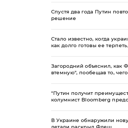
Спустя два года Путин повт
решение
Стало известно, когда укр
как долго готовы ее терпеть
Загородний объяснил, как Ф
втемную", пообещав то, чег
"Путин получит преимуществ
колумнист Bloomberg предо
В Украине обнаружили нов
детали раскрыл Флеш