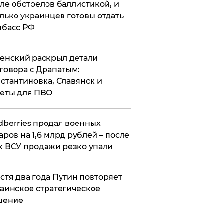
ле обстрелов баллистикой, и
лько украинцев готовы отдать
нбасс РФ
ленский раскрыл детали
говора с Драпатым:
стантиновка, Славянск и
еты для ПВО
ldberries продал военных
аров на 1,6 млрд рублей – после
к ВСУ продажи резко упали
стя два года Путин повторяет
аинское стратегическое
шение