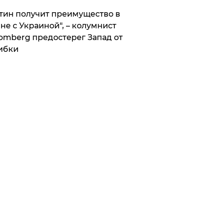
тин получит преимущество в
не с Украиной", – колумнист
omberg предостерег Запад от
ибки