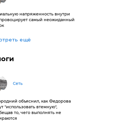
иальную напряженность внутри
провоцирует самый неожиданный
ок
отреть ещё
логи
Сеть
ородний объяснил, как Федорова
ут "использовать втемную",
бещав то, чего выполнять не
ираются