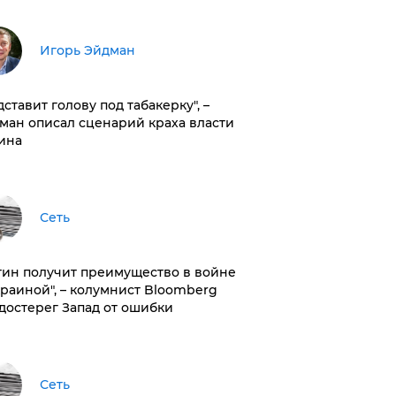
Игорь Эйдман
дставит голову под табакерку", –
ман описал сценарий краха власти
ина
Сеть
тин получит преимущество в войне
краиной", – колумнист Bloomberg
достерег Запад от ошибки
Сеть