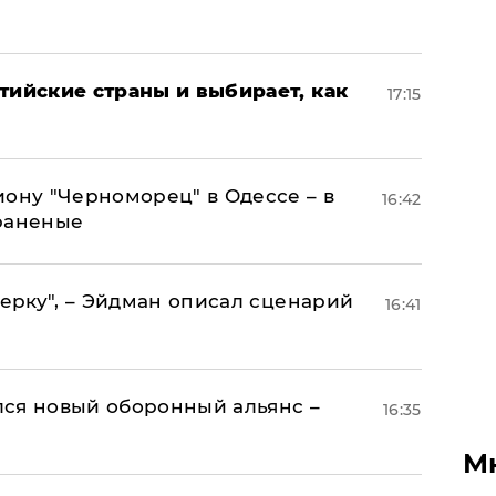
тийские страны и выбирает, как
17:15
иону "Черноморец" в Одессе – в
16:42
раненые
керку", – Эйдман описал сценарий
16:41
ся новый оборонный альянс –
16:35
М