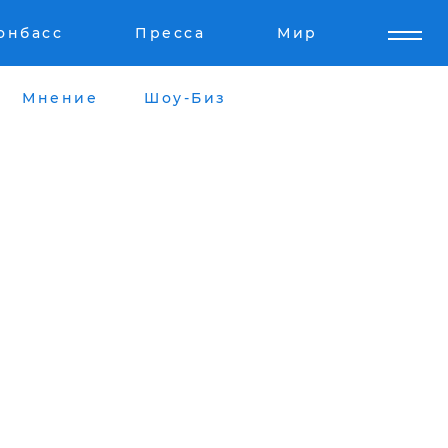
онбасс
Пресса
Мир
Мнение
Шоу-Биз