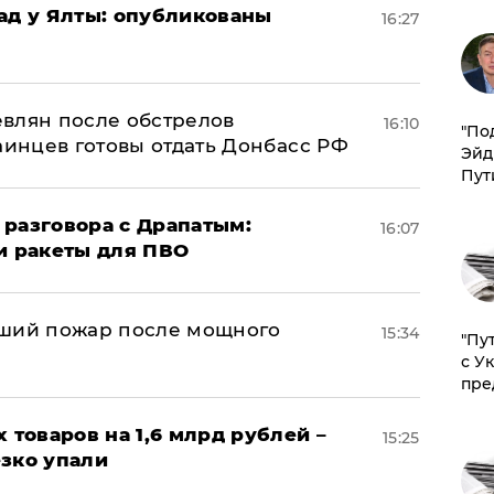
рад у Ялты: опубликованы
16:27
влян после обстрелов
16:10
​"По
аинцев готовы отдать Донбасс РФ
Эйд
Пут
 разговора с Драпатым:
16:07
и ракеты для ПВО
йший пожар после мощного
15:34
"Пу
с У
пре
х товаров на 1,6 млрд рублей –
15:25
езко упали