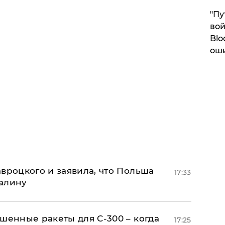
"Пу
вой
Blo
ош
авроцкого и заявила, что Польша
17:33
алину
шенные ракеты для С-300 – когда
17:25