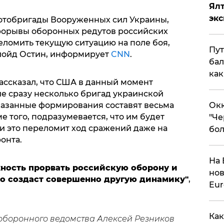
Ял
эк
отобригады Вооруженных сил Украины,
рорывы оборонных редутов российских
еломить текущую ситуацию на поле боя,
Пут
Ллойд Остин, информирует
CNN
.
бал
как
ссказал, что США в данный момент
е сразу несколько бригад украинской
указанные формирования составят весьма
Окк
 того, подразумевается, что им будет
"Че
и это переломит ход сражений даже на
бол
онта.
На 
жность прорвать российскую оборону и
нов
то создаст совершенно другую динамику"
,
Eu
Как
оборонного ведомства Алексей Резников