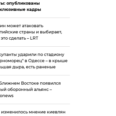
ты: опубликованы
склюзивные кадры
ин может атаковать
тийские страны и выбирает,
 это сделать – LRT
упанты ударили по стадиону
рноморец" в Одессе – в крыше
ьшая дыра, есть раненые
Ближнем Востоке появился
ый оборонный альянс –
ronews
 изменилось мнение киевлян