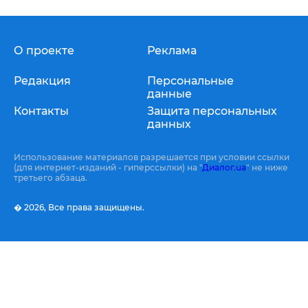
О проекте
Реклама
Редакция
Персональные
данные
Контакты
Защита персональных
данных
Использование материалов разрешается при условии ссылки
(для интернет-изданий - гиперссылки) на "
Диалог.ua
" не ниже
третьего абзаца.
� 2026,
Все права защищены.