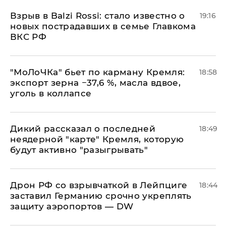
Взрыв в Balzi Rossi: стало известно о
19:16
новых пострадавших в семье Главкома
ВКС РФ
​"МоЛоЧКа" бьет по карману Кремля:
18:58
экспорт зерна −37,6 %, масла вдвое,
уголь в коллапсе
Дикий рассказал о последней
18:49
неядерной "карте" Кремля, которую
будут активно "разыгрывать"
​Дрон РФ со взрывчаткой в Лейпциге
18:44
заставил Германию срочно укреплять
защиту аэропортов — DW