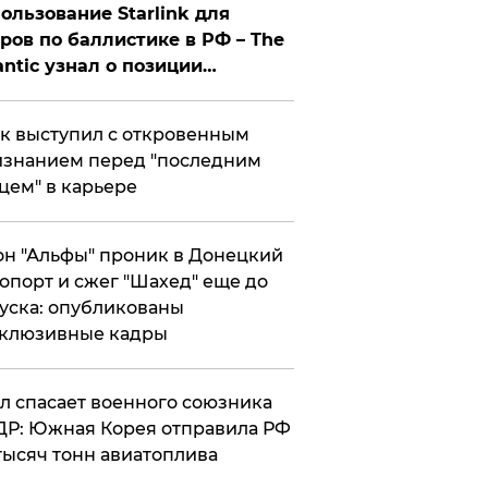
ользование Starlink для
ров по баллистике в РФ – The
antic узнал о позиции
знесмена
к выступил с откровенным
знанием перед "последним
цем" в карьере
н "Альфы" проник в Донецкий
опорт и сжег "Шахед" еще до
уска: опубликованы
склюзивные кадры
ул спасает военного союзника
Р: Южная Корея отправила РФ
тысяч тонн авиатоплива