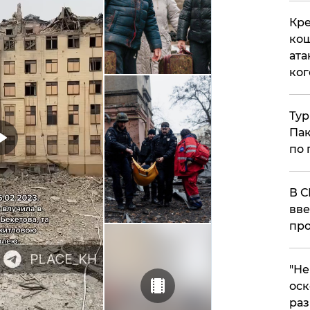
Кре
кош
ата
ког
Тур
Пак
по 
В С
вве
про
​"Н
оск
раз