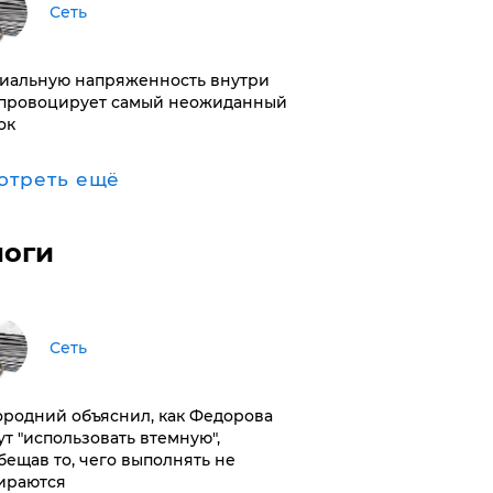
Сеть
иальную напряженность внутри
провоцирует самый неожиданный
ок
отреть ещё
логи
Сеть
ородний объяснил, как Федорова
ут "использовать втемную",
бещав то, чего выполнять не
ираются