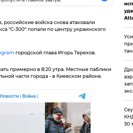
пропустить главное завтра.
исп
уда
Atl
я, российские войска снова атаковали
би
кса "С-300" попали по центру украинского
Уси
при
тан
egram
городской глава Игорь Терехов.
ать примерно в 8:20 утра. Местные паблики
Дро
льной части города - в Киевском районе.
аэр
зап
эк
​Се
КНД
30 