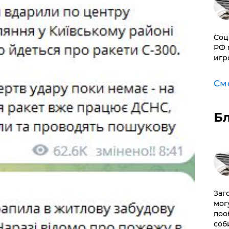
Соц
РФ 
игр
См
Б
Заг
мог
поо
соб