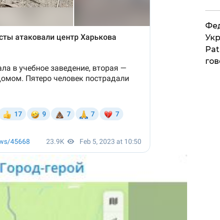
Фед
Укр
Pat
гов