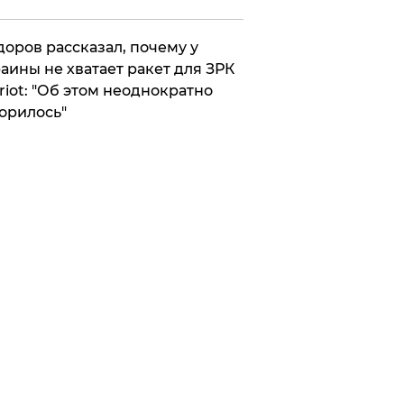
оров рассказал, почему у
аины не хватает ракет для ЗРК
riot: "Об этом неоднократно
орилось"