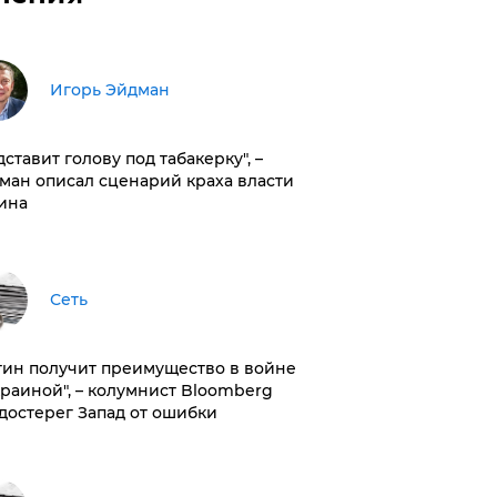
Игорь Эйдман
дставит голову под табакерку", –
ман описал сценарий краха власти
ина
Сеть
тин получит преимущество в войне
краиной", – колумнист Bloomberg
достерег Запад от ошибки