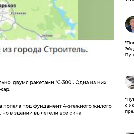
​"По
Эйд
Пут
ьно, двумя ракетами "С-300". Одна из них
жар.
"Пу
с У
а попала под фундамент 4-этажного жилого
пре
и, но в здании вылетели все окна.