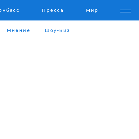
онбасс
Пресса
Мир
Мнение
Шоу-Биз