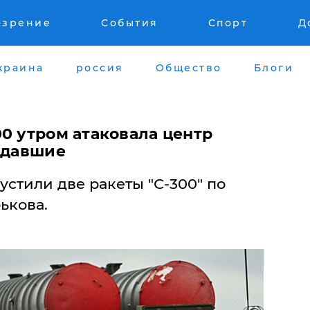
озрение
События
Спорт
Д
краина
россия
Общество
Блоги
00 утром атаковала центр
радавшие
стили две ракеты "С-300" по
ькова.