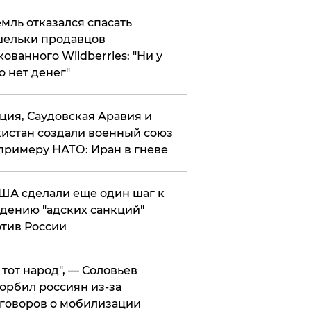
мль отказался спасать
ельки продавцов
кованного Wildberries: "Ни у
о нет денег"
ция, Саудовская Аравия и
истан создали военный союз
примеру НАТО: Иран в гневе
ША сделали еще один шаг к
дению "адских санкций"
тив России
е тот народ", — Соловьев
орбил россиян из-за
говоров о мобилизации