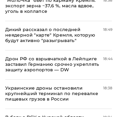
​"МоЛоЧКа" бьет по карману Кремля:
18:58
экспорт зерна −37,6 %, масла вдвое,
уголь в коллапсе
Дикий рассказал о последней
18:49
неядерной "карте" Кремля, которую
будут активно "разыгрывать"
​Дрон РФ со взрывчаткой в Лейпциге
18:44
заставил Германию срочно укреплять
защиту аэропортов — DW
Украинские дроны остановили
18:38
крупнейший терминал по перевалке
пищевых грузов в России