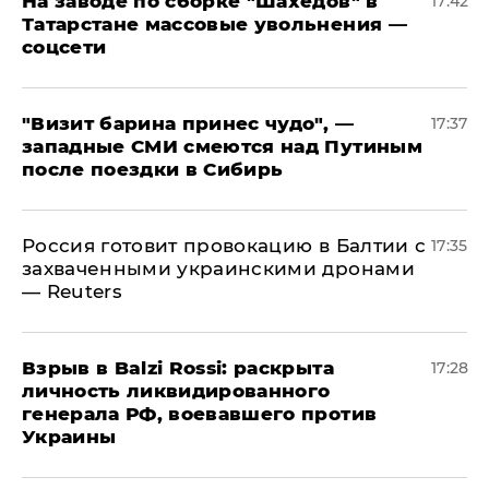
На заводе по сборке "Шахедов" в
17:42
Татарстане массовые увольнения —
соцсети
"Визит барина принес чудо", —
17:37
западные СМИ смеются над Путиным
после поездки в Сибирь
​Россия готовит провокацию в Балтии с
17:35
захваченными украинскими дронами
— Reuters
​Взрыв в Balzi Rossi: раскрыта
17:28
личность ликвидированного
генерала РФ, воевавшего против
Украины