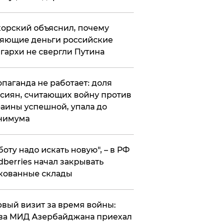
орский объяснил, почему
яющие деньги российские
гархи не свергли Путина
опаганда не работает: доля
сиян, считающих войну против
аины успешной, упала до
нимума
боту надо искать новую", – в РФ
dberries начал закрывать
кованные склады
вый визит за время войны:
ва МИД Азербайджана приехал