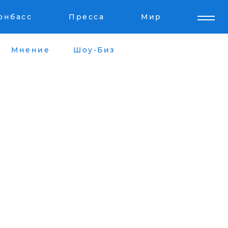
онбасс
Пресса
Мир
Мнение
Шоу-Биз