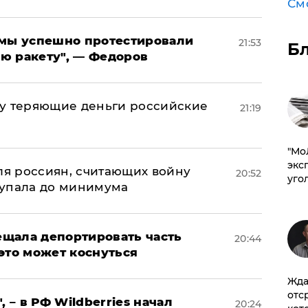
См
я мы успешно протестировали
21:53
Б
ю ракету", — Федоров
му теряющие деньги российские
21:19
а
​"М
эксп
оля россиян, считающих войну
20:52
уго
 упала до минимума
щала депортировать часть
20:44
это может коснуться
Жда
отс
, – в РФ Wildberries начал
20:24