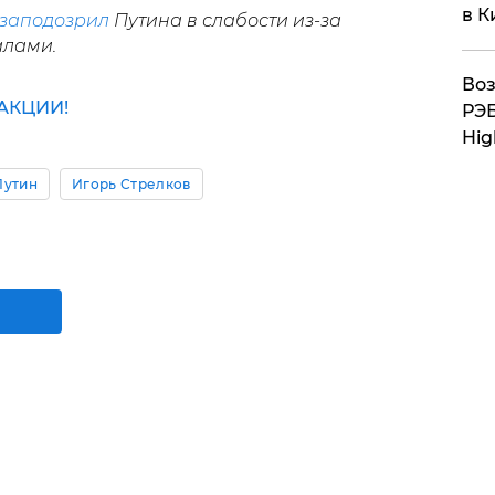
в К
заподозрил
Путина в слабости из-за
алами.
Воз
АКЦИИ!
РЭБ
Hig
Путин
Игорь Стрелков