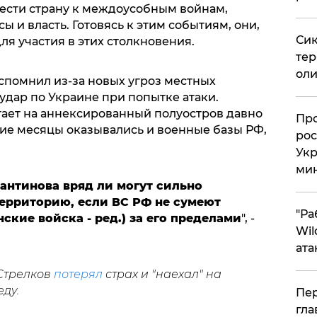
ести страну к междоусобным войнам,
ы и власть. Готовясь к этим событиям, они,
Сик
ля участия в этих столкновения.
тер
оли
спомнил из-за новых угроз местных
удар по Украине при попытке атаки.
тает на аннексированный полуостров давно
​Пр
ние месяцы оказывались и военные базы РФ,
рос
Укр
ми
антинова вряд ли могут сильно
территорию, если ВС РФ не сумеют
"Ра
ские войска - ред.) за его пределами
", -
Wil
ата
 Стрелков
потерял
страх и "наехал" на
ду.
Пер
гла