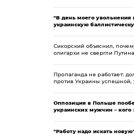
​"В день моего увольнени
украинскую баллистическу
Сикорский объяснил, поче
олигархи не свергли Путин
​Пропаганда не работает: д
против Украины успешной,
Оппозиция в Польше пообе
украинских мужчин – кого 
"Работу надо искать новую"