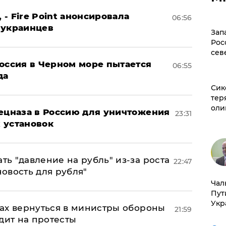
 - Fire Point анонсировала
06:56
 украинцев
Зап
Рос
сев
оссия в Черном море пытается
06:55
да
Сик
тер
оли
пецназа в Россию для уничтожения
23:31
 установок
ь "давление на рубль" из-за роста
22:47
новость для рубля"
Чал
Пут
Укр
ах вернуться в министры обороны
21:59
дит на протесты