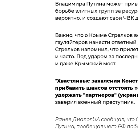
Владимира Путина может прив
борьбе элитных групп за ресурс
вероятно, и создают свои ЧВК д
Важно, что о Крыме Стрелков в
гауляйтеров нанести ответный 
Стрелков напомнил, что приле
и часто. Под ударом за послед
и даже Крымский мост.
"
Хвастливые заявления Конст
прибавить шансов отстоять 
удержать "партнеров" (украин
заверил военный преступник.
Ранее Диалог.UA сообщал, что
Путина, пообещавшего РФ побе