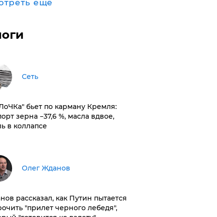
отреть ещё
логи
Сеть
оЛоЧКа" бьет по карману Кремля:
орт зерна −37,6 %, масла вдвое,
ль в коллапсе
Олег Жданов
нов рассказал, как Путин пытается
рочить "прилет черного лебедя",