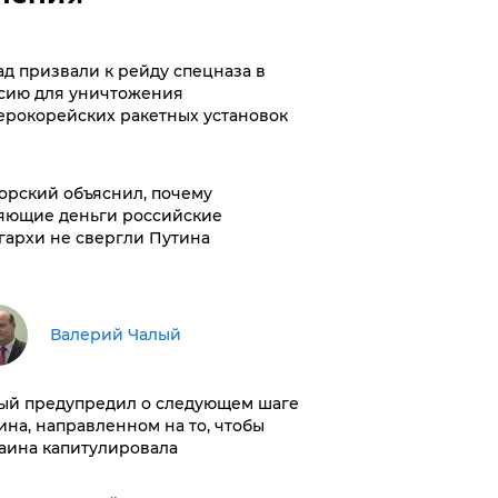
ад призвали к рейду спецназа в
сию для уничтожения
ерокорейских ракетных установок
орский объяснил, почему
яющие деньги российские
гархи не свергли Путина
Валерий Чалый
ый предупредил о следующем шаге
ина, направленном на то, чтобы
аина капитулировала