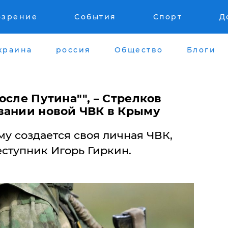
озрение
События
Спорт
Д
краина
россия
Общество
Блоги
осле Путина"", – Стрелков
вании новой ЧВК в Крыму
у создается своя личная ЧВК,
еступник Игорь Гиркин.