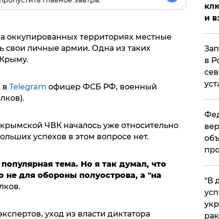
пропустить главное завтра.
клю
и в
 на оккупированных территориях местные
ь свои личные армии. Одна из таких
Зап
Крыму.
в Р
сев
уст
 в
Telegram
офицер ФСБ РФ, военный
лков).
Фед
крымской ЧВК началось уже относительно
вер
больших успехов в этом вопросе нет.
объ
про
популярная тема. Но я так думал, что
 не для обороны полуострова, а "на
​"В
елков.
усп
укр
экспертов, уход из власти диктатора
рак