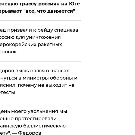
чевую трассу россиян на Юге
зрывают "все, что движется"
ад призвали к рейду спецназа
оссию для уничтожения
ерокорейских ракетных
ановок
оров высказался о шансах
нуться в министры обороны и
яснил, почему не выходит на
тесты
 день моего увольнения мы
ешно протестировали
аинскую баллистическую
ету", — Федоров