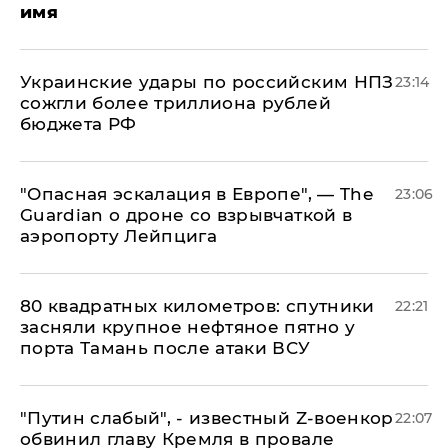
имя
Украинские удары по российским НПЗ
23:14
сожгли более триллиона рублей
бюджета РФ
"Опасная эскалация в Европе", — The
23:06
Guardian о дроне со взрывчаткой в
аэропорту Лейпцига
80 квадратных километров: спутники
22:21
засняли крупное нефтяное пятно у
порта Тамань после атаки ВСУ
​"Путин слабый", - известный Z-военкор
22:07
обвинил главу Кремля в провале