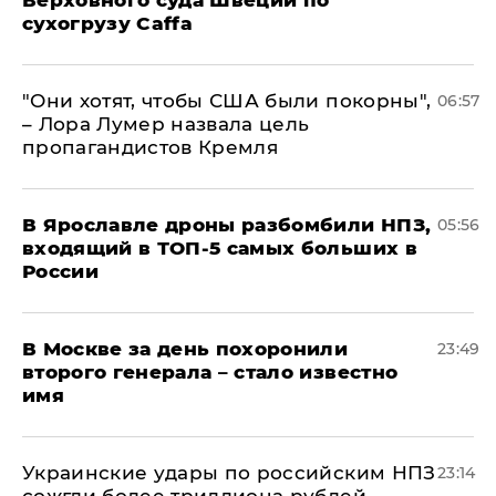
Верховного суда Швеции по
сухогрузу Caffa
"Они хотят, чтобы США были покорны",
06:57
– Лора Лумер назвала цель
пропагандистов Кремля
В Ярославле дроны разбомбили НПЗ,
05:56
входящий в ТОП-5 самых больших в
России
В Москве за день похоронили
23:49
второго генерала – стало известно
имя
Украинские удары по российским НПЗ
23:14