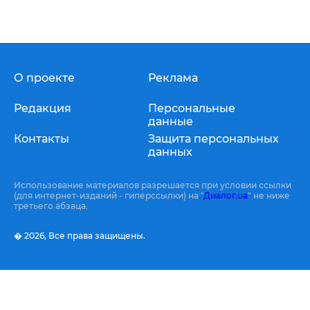
О проекте
Реклама
Редакция
Персональные
данные
Контакты
Защита персональных
данных
Использование материалов разрешается при условии ссылки
(для интернет-изданий - гиперссылки) на "
Диалог.ua
" не ниже
третьего абзаца.
� 2026,
Все права защищены.