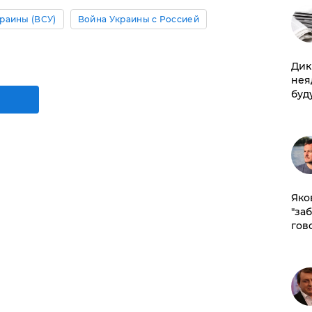
раины (ВСУ)
Война Украины с Россией
Дик
нея
буд
Яко
"за
гов