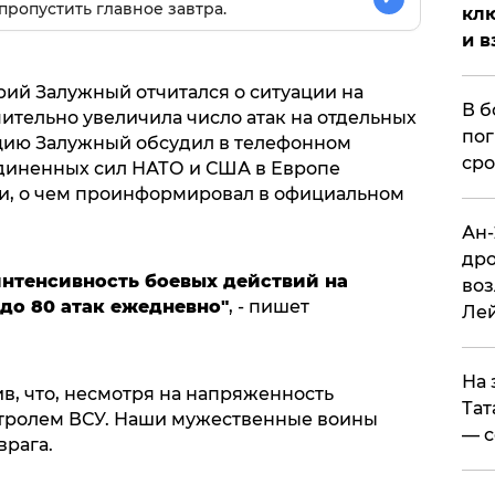
пропустить главное завтра.
клю
и в
ий Залужный отчитался о ситуации на
В б
ительно увеличила число атак на отдельных
пог
ацию Залужный обсудил в телефонном
сро
диненных сил НАТО и США в Европе
и, о чем проинформировал в официальном
Ан-
дро
интенсивность боевых действий на
воз
 до 80 атак ежедневно"
, - пишет
Ле
На 
в, что, несмотря на напряженность
Тат
онтролем ВСУ. Наши мужественные воины
— с
врага.