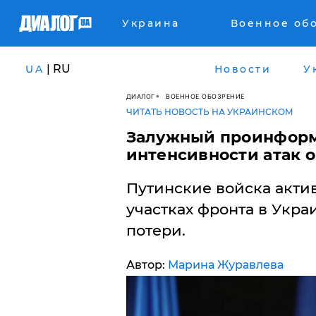
Украина
Военное об
| RU
UA
Новости
У
ДИАЛОГ
ВОЕННОЕ ОБОЗРЕНИЕ
ЧИТАТЬ НОВОСТЬ НА УКРАИНСКОМ
​Залужный проинформ
интенсивности атак 
Путинские войска акти
участках фронта в Укра
потери.
Автор:
Марина Журавлева