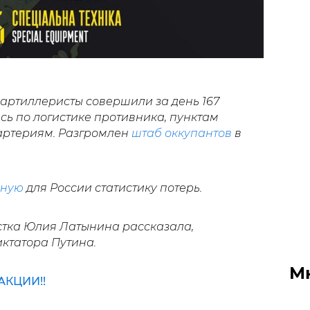
артиллеристы совершили за день 167
сь по логистике противника, пунктам
артериям. Разгромлен
штаб оккупантов
в
рную
для России статистику потерь.
стка Юлия Латынина рассказала,
ктатора Путина.
М
КЦИИ!!