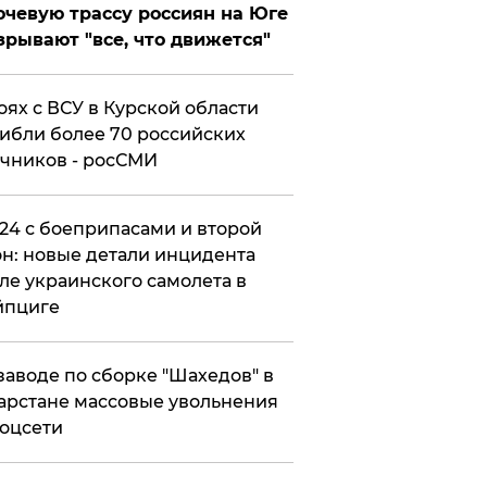
чевую трассу россиян на Юге
зрывают "все, что движется"
оях с ВСУ в Курской области
ибли более 70 российских
чников - росСМИ
24 с боеприпасами и второй
н: новые детали инцидента
ле украинского самолета в
йпциге
заводе по сборке "Шахедов" в
арстане массовые увольнения
оцсети