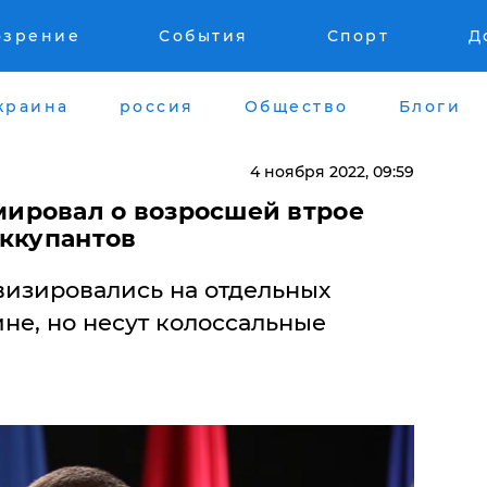
озрение
События
Спорт
Д
краина
россия
Общество
Блоги
4 ноября 2022, 09:59
ировал о возросшей втрое
оккупантов
визировались на отдельных
ине, но несут колоссальные