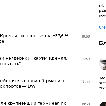
РФ 
раз
поч
См
Кремля: экспорт зерна −37,6 %,
18:58
се
Б
ей неядерной "карте" Кремля,
18:49
ыгрывать"
​"М
 Лейпциге заставил Германию
18:44
эксп
эропортов — DW
уго
или крупнейший терминал по
18:38