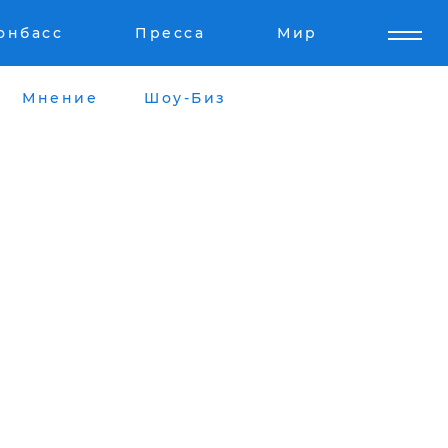
онбасс
Пресса
Мир
Мнение
Шоу-Биз