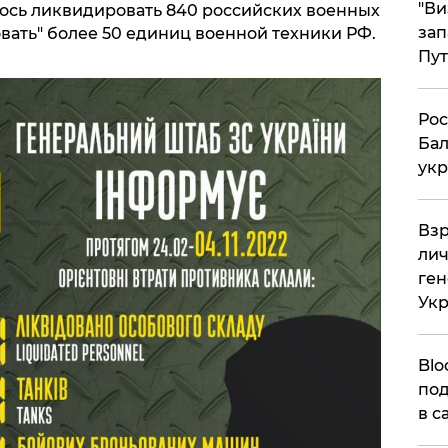
"Ви
лось ликвидировать 840 российских военных
зап
вать" более 50 единиц военной техники РФ.
Пут
​Ро
Бал
укр
​Вз
лич
ген
Ук
Blo
под
в с