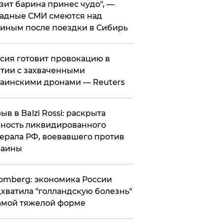
зит барина принес чудо", —
адные СМИ смеются над
иным после поездки в Сибирь
ссия готовит провокацию в
тии с захваченными
аинскими дронами — Reuters
рыв в Balzi Rossi: раскрыта
ность ликвидированного
ерала РФ, воевавшего против
раины
omberg: экономика России
хватила "голландскую болезнь"
амой тяжелой форме