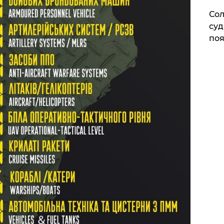
Сол
суд
поя