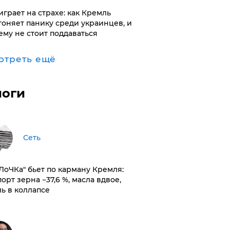
играет на страхе: как Кремль
гоняет панику среди украинцев, и
ему не стоит поддаваться
отреть ещё
логи
Сеть
оЛоЧКа" бьет по карману Кремля:
орт зерна −37,6 %, масла вдвое,
ль в коллапсе