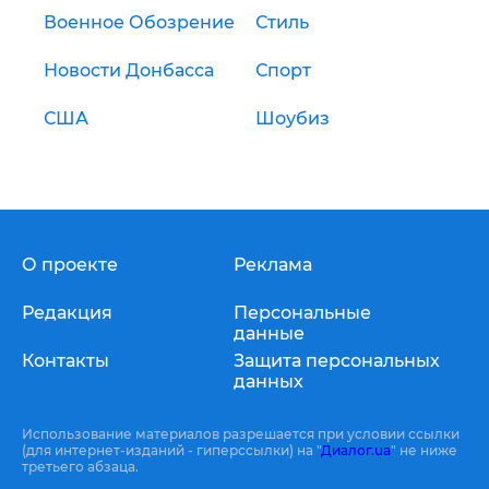
Военное Обозрение
Стиль
Новости Донбасса
Спорт
США
Шоубиз
О проекте
Реклама
Редакция
Персональные
данные
Контакты
Защита персональных
данных
Использование материалов разрешается при условии ссылки
(для интернет-изданий - гиперссылки) на "
Диалог.ua
" не ниже
третьего абзаца.