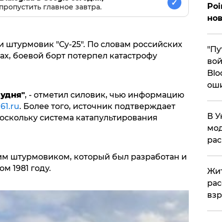
✓
Poi
пропустить главное завтра.
нов
и штурмовик "Су-25". По словам российских
"Пу
ах, боевой борт потерпел катастрофу
вой
Blo
ош
удня"
, - отметил силовик, чью информацию
161.ru
. Более того, источник подтверждает
В У
поскольку система катапультирования
мод
ра
ким штурмовиком, который был разработан и
м 1981 году.
Жит
рас
вз