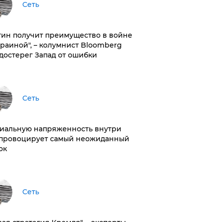
Сеть
тин получит преимущество в войне
краиной", – колумнист Bloomberg
достерег Запад от ошибки
Сеть
иальную напряженность внутри
провоцирует самый неожиданный
ок
Сеть