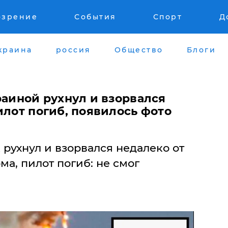
озрение
События
Спорт
Д
краина
россия
Общество
Блоги
раиной рухнул и взорвался
илот погиб, появилось фото
рухнул и взорвался недалеко от
а, пилот погиб: не смог