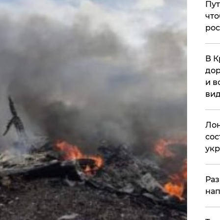
Пут
что
рос
В К
дор
и в
вид
Лон
сос
ук
Раз
нап