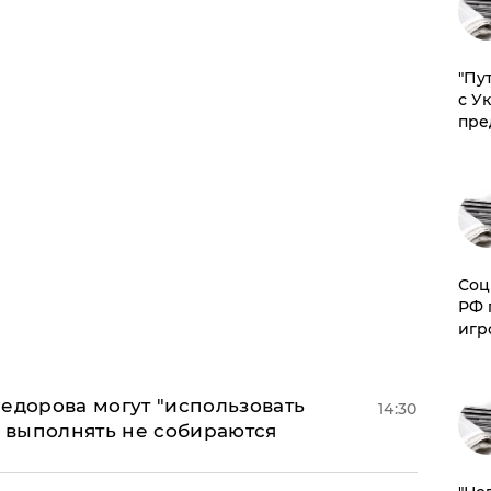
"Пу
с У
пре
Соц
РФ 
игр
едорова могут "использовать
14:30
о выполнять не собираются