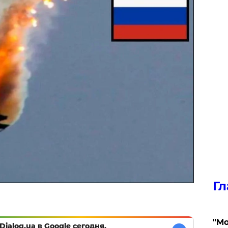
Гл
"Мо
Dialog.ua в Google сегодня,