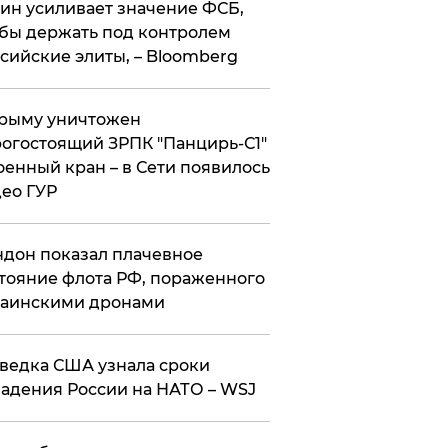
ин усиливает значение ФСБ,
бы держать под контролем
сийские элиты, – Bloomberg
рыму уничтожен
огостоящий ЗРПК "Панцирь-С1"
оенный кран – в Сети появилось
ео ГУР
дон показал плачевное
тояние флота РФ, пораженного
раинскими дронами
ведка США узнала сроки
адения России на НАТО – WSJ