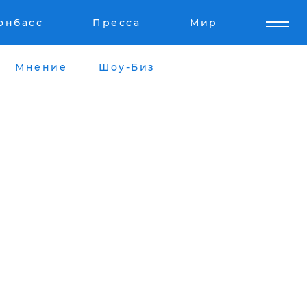
онбасс
Пресса
Мир
Мнение
Шоу-Биз