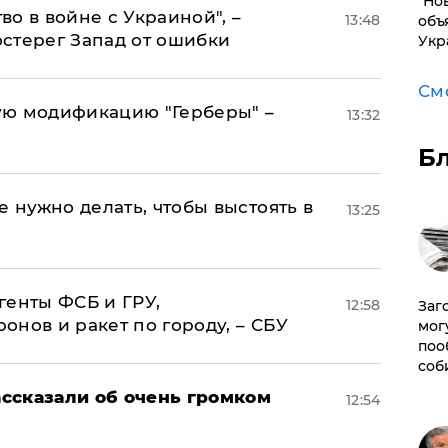
"Но
о в войне с Украиной", –
13:48
объ
стерег Запад от ошибки
Укр
См
ую модификацию "Герберы" –
13:32
Б
е нужно делать, чтобы выстоять в
13:25
генты ФСБ и ГРУ,
12:58
Заг
нов и ракет по городу, – СБУ
мог
поо
соб
ссказали об очень громком
12:54