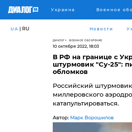
Украина
Военное об
| RU
UA
Новости
У
ДИАЛОГ
ВОЕННОЕ ОБОЗРЕНИЕ
10 октября 2022, 18:03
В РФ на границе с Ук
штурмовик "Су-25": п
обломков
Российский штурмовик 
миллеровского аэродром
катапультироваться.
Автор:
Марк Ворошилов