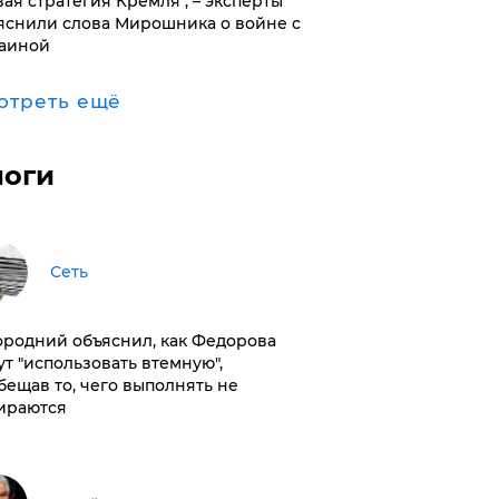
вая стратегия Кремля", – эксперты
яснили слова Мирошника о войне с
аиной
отреть ещё
логи
Сеть
ородний объяснил, как Федорова
ут "использовать втемную",
бещав то, чего выполнять не
ираются