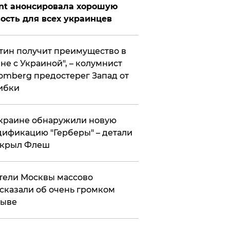
nt анонсировала хорошую
ость для всех украинцев
тин получит преимущество в
не с Украиной", – колумнист
omberg предостерег Запад от
ибки
краине обнаружили новую
ификацию "Герберы" – детали
скрыл Флеш
ели Москвы массово
сказали об очень громком
рыве