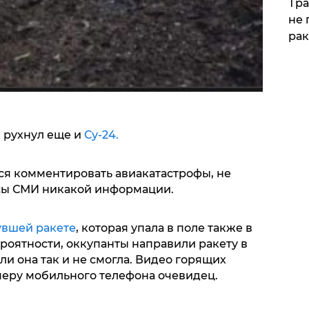
Тра
не 
рак
и рухнул еще и
Су-24.
ся комментировать авиакатастрофы, не
осы СМИ никакой информации.
увшей ракете
, которая упала в поле также в
ероятности, оккупанты направили ракету в
ли она так и не смогла. Видео горящих
меру мобильного телефона очевидец.