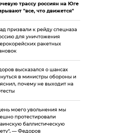
чевую трассу россиян на Юге
зрывают "все, что движется"
ад призвали к рейду спецназа
оссию для уничтожения
ерокорейских ракетных
ановок
оров высказался о шансах
нуться в министры обороны и
яснил, почему не выходит на
тесты
 день моего увольнения мы
ешно протестировали
аинскую баллистическую
ету", — Федоров