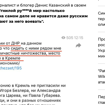
рналист и блогер Денис Казанский в своем
"гнилой ру****й мир настолько
Сик
 на самом деле не нравится даже русским
тер
ют за него воевать".
оли
​Пр
рос
Укр
ми
"Ра
Wil
ата
Пер
гла