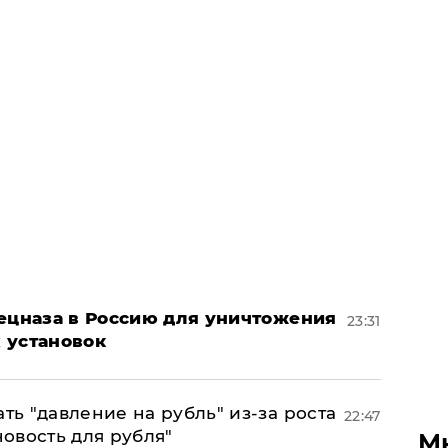
пецназа в Россию для уничтожения
23:31
 установок
ь "давление на рубль" из-за роста
22:47
новость для рубля"
М