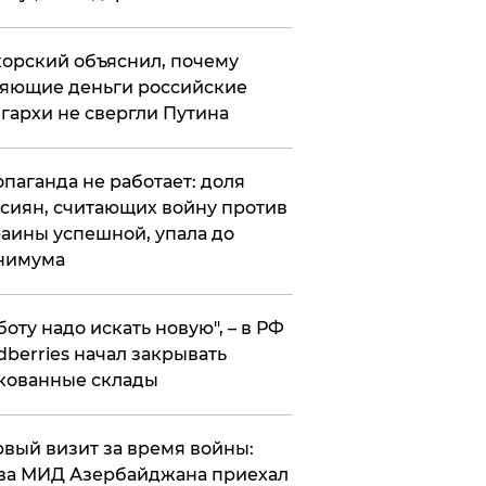
орский объяснил, почему
яющие деньги российские
гархи не свергли Путина
опаганда не работает: доля
сиян, считающих войну против
аины успешной, упала до
нимума
боту надо искать новую", – в РФ
dberries начал закрывать
кованные склады
вый визит за время войны:
ва МИД Азербайджана приехал