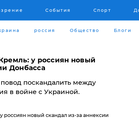
озрение
События
Спорт
Д
краина
россия
Общество
Блоги
Кремль: у россиян новый
ии Донбасса
 повод поскандалить между
я в войне с Украиной.