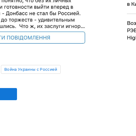
в К
Воз
РЭБ
Hig
Война Украины с Россией