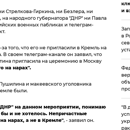
клю
и в
и Стрелкова-Гиркина, ни Безлера, ни
, на народного губернатора "ДНР" ни Павла
сийских военных пабликах и телеграм-
Зап
т.
в Р
сев
за того, что его не пригласили в Кремль на
уст
В своем телеграм-канале он заявил, что
тина пригласила на церемонию в Москву
о на нарах".
Фед
вер
объ
Пушилина и макеевского уголовника
про
емле были.
 "ДНР" на данном мероприятии, понимаю
​"В
 бы и не хотелось. Непричастные
усп
а нарах, а не в Кремле"
, - заявил он.
укр
рак