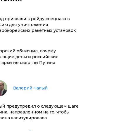
ад призвали к рейду спецназа в
сию для уничтожения
ерокорейских ракетных установок
орский объяснил, почему
яющие деньги российские
гархи не свергли Путина
Валерий Чалый
ый предупредил о следующем шаге
ина, направленном на то, чтобы
аина капитулировала