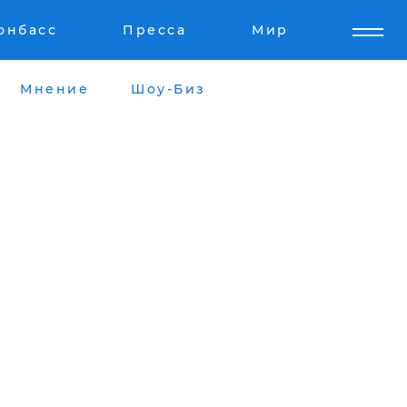
онбасс
Пресса
Мир
Мнение
Шоу-Биз