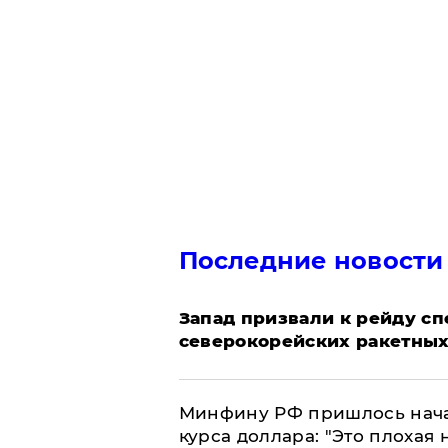
Последние новости
Запад призвали к рейду с
северокорейских ракетных
Минфину РФ пришлось начат
курса доллара: "Это плохая 