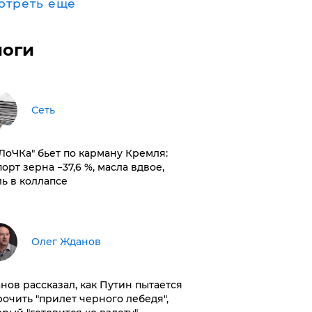
отреть ещё
логи
Сеть
оЛоЧКа" бьет по карману Кремля:
орт зерна −37,6 %, масла вдвое,
ль в коллапсе
Олег Жданов
нов рассказал, как Путин пытается
рочить "прилет черного лебедя",