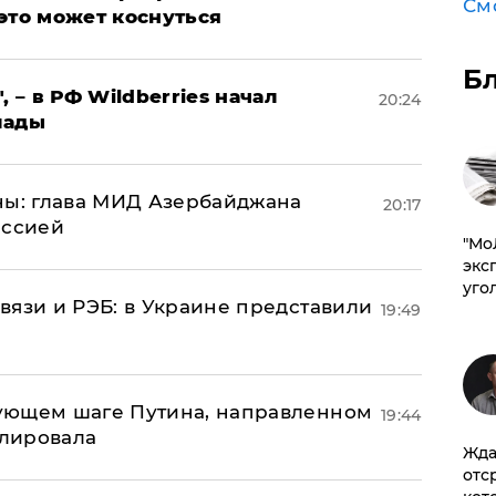
См
это может коснуться
Б
, – в РФ Wildberries начал
20:24
лады
ны: глава МИД Азербайджана
20:17
иссией
​"М
эксп
уго
вязи и РЭБ: в Украине представили
19:49
ующем шаге Путина, направленном
19:44
улировала
Жда
отс