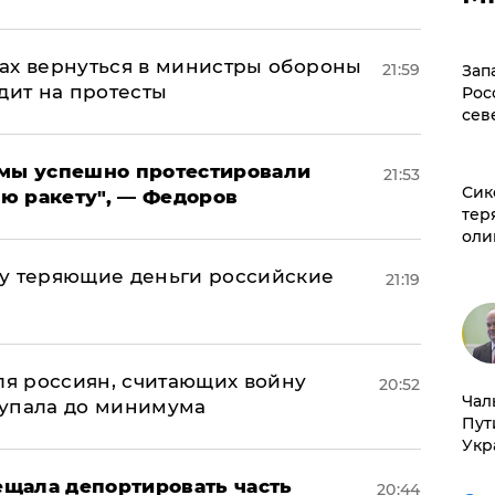
ах вернуться в министры обороны
21:59
Зап
дит на протесты
Рос
сев
я мы успешно протестировали
21:53
Сик
ю ракету", — Федоров
тер
оли
му теряющие деньги российские
21:19
а
оля россиян, считающих войну
20:52
Чал
 упала до минимума
Пут
Укр
щала депортировать часть
20:44