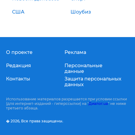
США
Шоубиз
О проекте
Реклама
Редакция
Персональные
данные
Контакты
Защита персональных
данных
Использование материалов разрешается при условии ссылки
(для интернет-изданий - гиперссылки) на "
Диалог.ua
" не ниже
третьего абзаца.
� 2026,
Все права защищены.