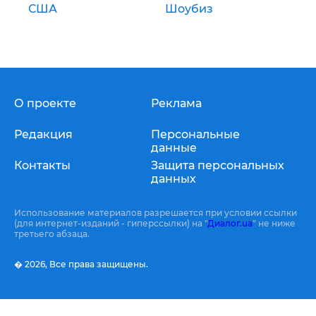
США
Шоубиз
О проекте
Реклама
Редакция
Персональные
данные
Контакты
Защита персональных
данных
Использование материалов разрешается при условии ссылки
(для интернет-изданий - гиперссылки) на "
Диалог.ua
" не ниже
третьего абзаца.
� 2026,
Все права защищены.