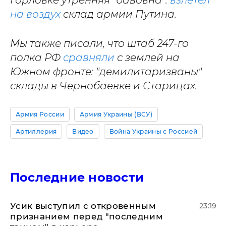
Горловке утренняя "бавовна":
взлетел
на воздух
склад армии Путина.
Мы также писали, что штаб 247-го
полка РФ
сравняли
с землей на
Южном фронте: "демилитаризваны"
склады в Чернобаевке и Старицах.
Армия России
Армия Украины (ВСУ)
Артиллерия
Видео
Война Украины с Россией
Последние новости
Усик выступил с откровенным
23:19
признанием перед "последним