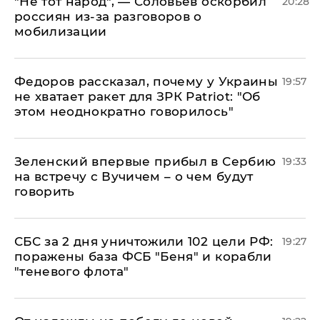
​"Не тот народ", — Соловьев оскорбил
20:28
россиян из-за разговоров о
мобилизации
Федоров рассказал, почему у Украины
19:57
не хватает ракет для ЗРК Patriot: "Об
этом неоднократно говорилось"
Зеленский впервые прибыл в Сербию
19:33
на встречу с Вучичем – о чем будут
говорить
СБС за 2 дня уничтожили 102 цели РФ:
19:27
поражены база ФСБ "Беня" и корабли
"теневого флота"