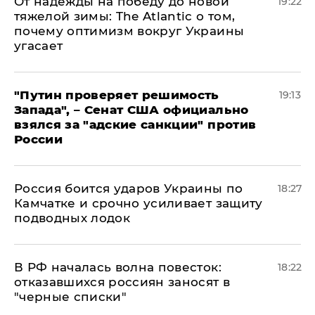
От надежды на победу до новой
19:22
тяжелой зимы: The Atlantic о том,
почему оптимизм вокруг Украины
угасает
"Путин проверяет решимость
19:13
Запада", – Сенат США официально
взялся за "адские санкции" против
России
Россия боится ударов Украины по
18:27
Камчатке и срочно усиливает защиту
подводных лодок
​В РФ началась волна повесток:
18:22
отказавшихся россиян заносят в
"черные списки"