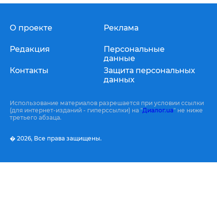
О проекте
Реклама
Редакция
Персональные
данные
Контакты
Защита персональных
данных
Использование материалов разрешается при условии ссылки
(для интернет-изданий - гиперссылки) на "
Диалог.ua
" не ниже
третьего абзаца.
� 2026,
Все права защищены.