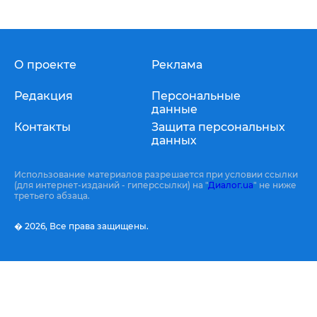
О проекте
Реклама
Редакция
Персональные
данные
Контакты
Защита персональных
данных
Использование материалов разрешается при условии ссылки
(для интернет-изданий - гиперссылки) на "
Диалог.ua
" не ниже
третьего абзаца.
� 2026,
Все права защищены.