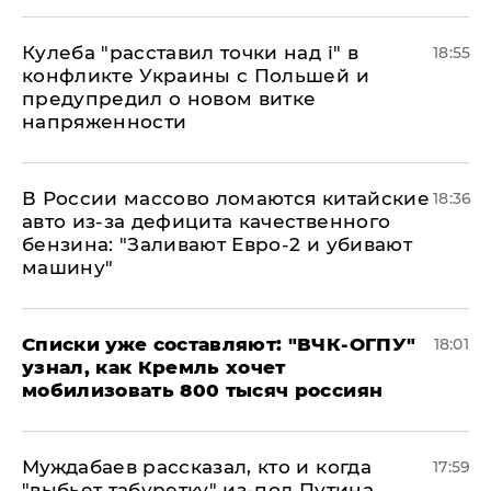
Кулеба "расставил точки над і" в
18:55
конфликте Украины с Польшей и
предупредил о новом витке
напряженности
В России массово ломаются китайские
18:36
авто из-за дефицита качественного
бензина: "Заливают Евро-2 и убивают
машину"
Списки уже составляют: "ВЧК-ОГПУ"
18:01
узнал, как Кремль хочет
мобилизовать 800 тысяч россиян
Муждабаев рассказал, кто и когда
17:59
"выбьет табуретку" из-под Путина