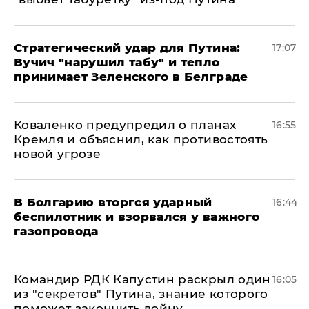
Стратегический удар для Путина:
17:07
Вучич "нарушил табу" и тепло
принимает Зеленского в Белграде
Коваленко предупредил о планах
16:55
Кремля и объяснил, как противостоять
новой угрозе
В Болгарию вторгся ударный
16:44
беспилотник и взорвался у важного
газопровода
Командир РДК Капустин раскрыл один
16:05
из "секретов" Путина, знание которого
поможет закончить войну